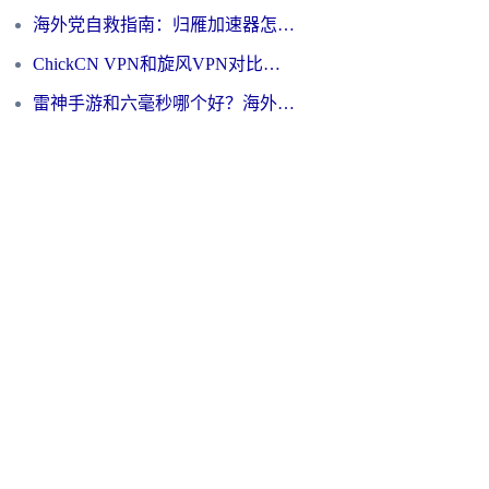
海外党自救指南：归雁加速器怎么样？教你避开坑实现国内资源无缝访问
ChickCN VPN和旋风VPN对比哪个回国效果更好？海外用户的选择困境与出路
雷神手游和六毫秒哪个好？海外党如何真正解锁国内资源