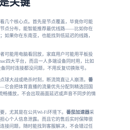
是关键
看几个核心点。首先是节点覆盖，毕竟你可能
节点分布，能智能推荐最优线路——比如你在
；如果你在东南亚，也能找到低延迟的线路，
者可能用电脑看回放，家庭用户可能用平板投
dows、mac四大平台，而且一人多端设备同时用，比如
设备同时连接都没问题，不用反复切换账号。
点球大战或绝杀时刻，断流简直让人崩溃。
番
—它会把体育直播的流量优先分配到精选回国
能流畅播放，不会出现画面延迟或声音不同步的情
，尤其是在公共Wi-Fi环境下。
番茄加速器
采
担心个人信息泄露。而且它的售后实时保障很
到连接问题，随时能找到客服解决，不会错过任