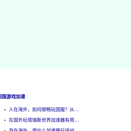
回国游戏加速
人在海外，如何顺畅玩国服？从《王者荣耀》到《云图计划》的加速器终极指南
在国外玩塔瑞斯世界加速器有用吗？海外玩家亲测后的真实答案
身在海外，用什么加速器玩逆战才能告别延迟？