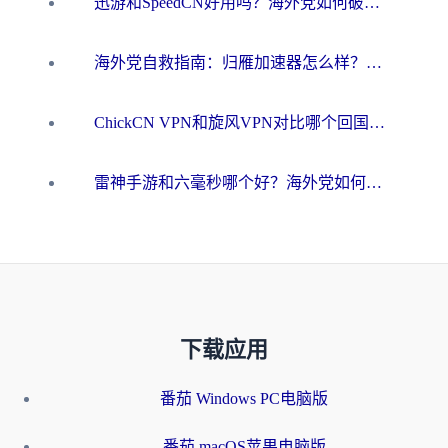
迅游和SpeedCN好用吗？海外党如何破解那道看不见的墙
海外党自救指南：归雁加速器怎么样？教你避开坑实现国内资源无缝访问
ChickCN VPN和旋风VPN对比哪个回国效果更好？海外用户的选择困境与出路
雷神手游和六毫秒哪个好？海外党如何真正解锁国内资源
下载应用
番茄 Windows PC电脑版
番茄 macOS苹果电脑版