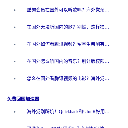
酷狗会员在国外可以听歌吗？海外党亲测有效：3步解决音乐权限难题
在国外无法听国内的歌？别慌，这样操作就能畅听QQ音乐（附亲测加速器推荐）
在国外如何看腾讯视频？留学生亲测有效的回国加速方案
在国外怎么听国内的音乐？别让版权限制断了你的华语歌单
怎么在国外看腾讯视频的电影？海外党亲测有效的回国加速指南
免费回国加速器
海外党别踩坑！Quickback和UfunR好用吗？选对回国加速器才能无缝刷国内资源