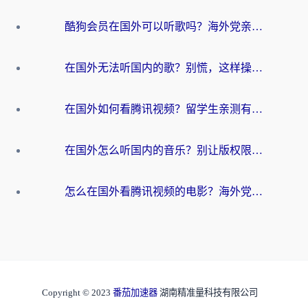
酷狗会员在国外可以听歌吗？海外党亲测有效：3步解决音乐权限难题
在国外无法听国内的歌？别慌，这样操作就能畅听QQ音乐（附亲测加速器推荐）
在国外如何看腾讯视频？留学生亲测有效的回国加速方案
在国外怎么听国内的音乐？别让版权限制断了你的华语歌单
怎么在国外看腾讯视频的电影？海外党亲测有效的回国加速指南
Copyright © 2023
番茄加速器
湖南精准量科技有限公司