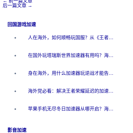
←
前一篇文章
后一篇文章
→
回国游戏加速
人在海外，如何顺畅玩国服？从《王者荣耀》到《云图计划》的加速器终极指南
在国外玩塔瑞斯世界加速器有用吗？海外玩家亲测后的真实答案
身在海外，用什么加速器玩逆战才能告别延迟？
海外党必看：解决王者荣耀延迟的加速器终极指南——从EVE到猫和老鼠，一个工具全搞定
苹果手机无尽冬日加速器从哪开启？海外玩家的冬日生存指南
影音加速