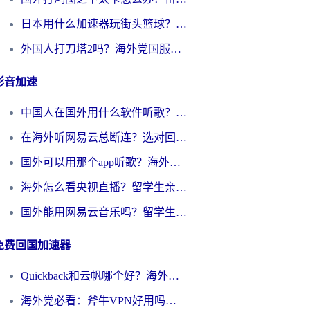
日本用什么加速器玩街头篮球？海外党国服游戏不卡顿的终极攻略
外国人打刀塔2吗？海外党国服游戏加速避坑全攻略
影音加速
中国人在国外用什么软件听歌？别再被地域限制卡脖子，这篇教你轻松解锁国内音乐库
在海外听网易云总断连？选对回国加速器，告别地区限制和卡顿
国外可以用那个app听歌？海外党亲测有效的回国加速方案，轻松听国内音乐听书
海外怎么看央视直播？留学生亲测：3步解决版权限制+追剧自由
国外能用网易云音乐吗？留学生亲测：3步解决海外听歌难题
免费回国加速器
Quickback和云帆哪个好？海外党2026亲测指南：选对加速器大陆工具，无缝刷国内剧玩国服
海外党必看：斧牛VPN好用吗？和GoLinkVPN对比哪个回国效果更好？