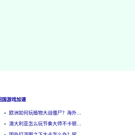
回国游戏加速
欧洲如何玩植物大战僵尸？海外党国服游戏加速避坑指南（附实测对比）
澳大利亚怎么玩节奏大师不卡顿？海外党国服游戏加速终极指南
国外打鸿图之下太卡怎么办？留学生亲测有效的国服游戏加速方案