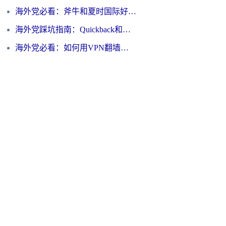
海外党必看：斧牛和夏时国际好用吗？3步选对回国加速器，无缝刷国内资源
海外党踩坑指南：Quickback和归雁好用吗？选对加速器才能无缝刷国内资源
海外党必看：如何用VPN翻墙到大陆PTT？一篇解决你所有回国加速痛点