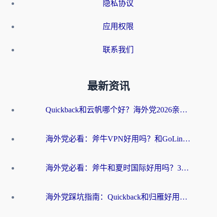
隐私协议
应用权限
联系我们
最新资讯
Quickback和云帆哪个好？海外党2026亲测指南：选对加速器大陆工具，无缝刷国内剧玩国服
海外党必看：斧牛VPN好用吗？和GoLinkVPN对比哪个回国效果更好？
海外党必看：斧牛和夏时国际好用吗？3步选对回国加速器，无缝刷国内资源
海外党踩坑指南：Quickback和归雁好用吗？选对加速器才能无缝刷国内资源