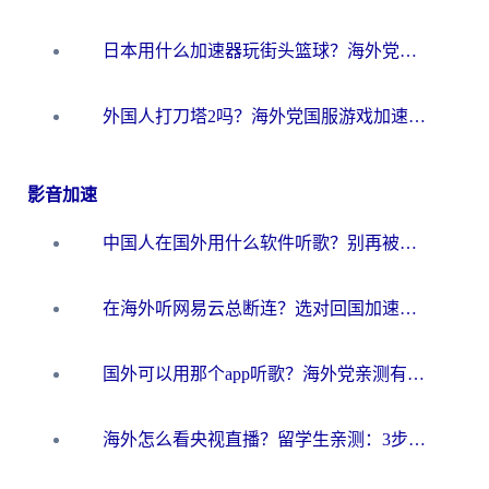
日本用什么加速器玩街头篮球？海外党国服游戏不卡顿的终极攻略
外国人打刀塔2吗？海外党国服游戏加速避坑全攻略
影音加速
中国人在国外用什么软件听歌？别再被地域限制卡脖子，这篇教你轻松解锁国内音乐库
在海外听网易云总断连？选对回国加速器，告别地区限制和卡顿
国外可以用那个app听歌？海外党亲测有效的回国加速方案，轻松听国内音乐听书
海外怎么看央视直播？留学生亲测：3步解决版权限制+追剧自由