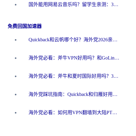
国外能用网易云音乐吗？留学生亲测：3步解决海外听歌难题
免费回国加速器
Quickback和云帆哪个好？海外党2026亲测指南：选对加速器大陆工具，无缝刷国内剧玩国服
海外党必看：斧牛VPN好用吗？和GoLinkVPN对比哪个回国效果更好？
海外党必看：斧牛和夏时国际好用吗？3步选对回国加速器，无缝刷国内资源
海外党踩坑指南：Quickback和归雁好用吗？选对加速器才能无缝刷国内资源
海外党必看：如何用VPN翻墙到大陆PTT？一篇解决你所有回国加速痛点