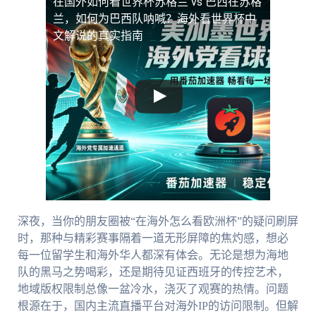
在国外如何看世界杯苏格兰 vs 巴西
在苏格
兰，如何为巴西队呐喊？海外看世界杯中
文解说的真实指南
深夜，当你的朋友圈被“在海外怎么看欧洲杯”的疑问刷屏
时，那种与精彩赛事隔着一道无形屏障的焦灼感，想必
每一位留学生和海外华人都深有体会。无论是想为海地
队的黑马之势喝彩，还是期待见证西班牙的传控艺术，
地域版权限制总像一盆冷水，浇灭了观赛的热情。问题
根源在于，国内主流直播平台对海外IP的访问限制。但解