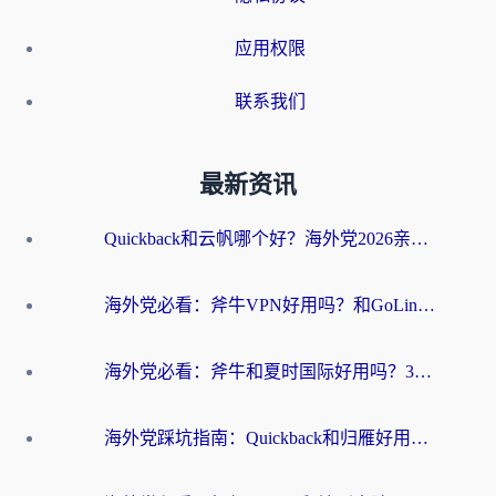
应用权限
联系我们
最新资讯
Quickback和云帆哪个好？海外党2026亲测指南：选对加速器大陆工具，无缝刷国内剧玩国服
海外党必看：斧牛VPN好用吗？和GoLinkVPN对比哪个回国效果更好？
海外党必看：斧牛和夏时国际好用吗？3步选对回国加速器，无缝刷国内资源
海外党踩坑指南：Quickback和归雁好用吗？选对加速器才能无缝刷国内资源