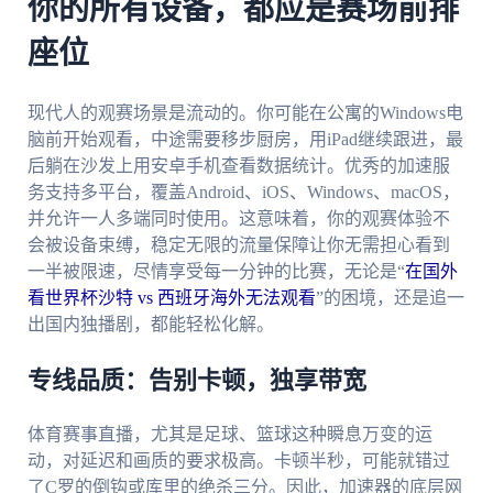
你的所有设备，都应是赛场前排
座位
现代人的观赛场景是流动的。你可能在公寓的Windows电
脑前开始观看，中途需要移步厨房，用iPad继续跟进，最
后躺在沙发上用安卓手机查看数据统计。优秀的加速服
务支持多平台，覆盖Android、iOS、Windows、macOS，
并允许一人多端同时使用。这意味着，你的观赛体验不
会被设备束缚，稳定无限的流量保障让你无需担心看到
一半被限速，尽情享受每一分钟的比赛，无论是“
在国外
看世界杯沙特 vs 西班牙海外无法观看
”的困境，还是追一
出国内独播剧，都能轻松化解。
专线品质：告别卡顿，独享带宽
体育赛事直播，尤其是足球、篮球这种瞬息万变的运
动，对延迟和画质的要求极高。卡顿半秒，可能就错过
了C罗的倒钩或库里的绝杀三分。因此，加速器的底层网