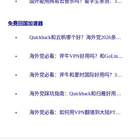
国外能用网易云音乐吗？留学生亲测：3步解决海外听歌难题
免费回国加速器
Quickback和云帆哪个好？海外党2026亲测指南：选对加速器大陆工具，无缝刷国内剧玩国服
海外党必看：斧牛VPN好用吗？和GoLinkVPN对比哪个回国效果更好？
海外党必看：斧牛和夏时国际好用吗？3步选对回国加速器，无缝刷国内资源
海外党踩坑指南：Quickback和归雁好用吗？选对加速器才能无缝刷国内资源
海外党必看：如何用VPN翻墙到大陆PTT？一篇解决你所有回国加速痛点