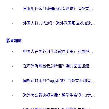
日本用什么加速器玩街头篮球？海外党国服游戏不卡顿的终极攻略
外国人打刀塔2吗？海外党国服游戏加速避坑全攻略
影音加速
中国人在国外用什么软件听歌？别再被地域限制卡脖子，这篇教你轻松解锁国内音乐库
在海外听网易云总断连？选对回国加速器，告别地区限制和卡顿
国外可以用那个app听歌？海外党亲测有效的回国加速方案，轻松听国内音乐听书
海外怎么看央视直播？留学生亲测：3步解决版权限制+追剧自由