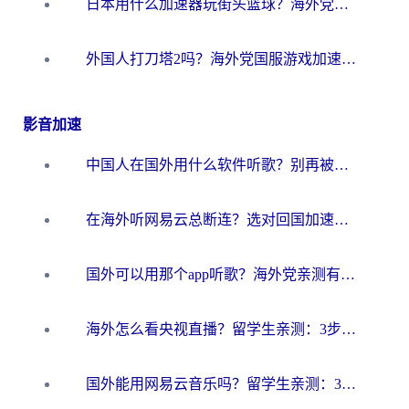
日本用什么加速器玩街头篮球？海外党国服游戏不卡顿的终极攻略
外国人打刀塔2吗？海外党国服游戏加速避坑全攻略
影音加速
中国人在国外用什么软件听歌？别再被地域限制卡脖子，这篇教你轻松解锁国内音乐库
在海外听网易云总断连？选对回国加速器，告别地区限制和卡顿
国外可以用那个app听歌？海外党亲测有效的回国加速方案，轻松听国内音乐听书
海外怎么看央视直播？留学生亲测：3步解决版权限制+追剧自由
国外能用网易云音乐吗？留学生亲测：3步解决海外听歌难题