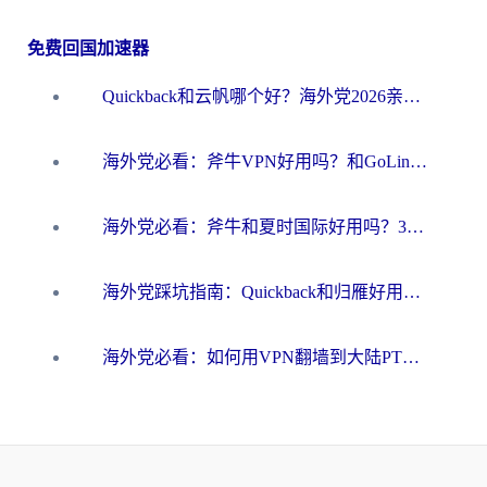
免费回国加速器
Quickback和云帆哪个好？海外党2026亲测指南：选对加速器大陆工具，无缝刷国内剧玩国服
海外党必看：斧牛VPN好用吗？和GoLinkVPN对比哪个回国效果更好？
海外党必看：斧牛和夏时国际好用吗？3步选对回国加速器，无缝刷国内资源
海外党踩坑指南：Quickback和归雁好用吗？选对加速器才能无缝刷国内资源
海外党必看：如何用VPN翻墙到大陆PTT？一篇解决你所有回国加速痛点