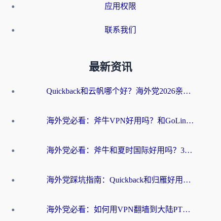
应用权限
联系我们
最新资讯
Quickback和云帆哪个好？海外党2026亲测指南：选对加速器大陆工具，无缝刷国内剧玩国服
海外党必看：斧牛VPN好用吗？和GoLinkVPN对比哪个回国效果更好？
海外党必看：斧牛和夏时国际好用吗？3步选对回国加速器，无缝刷国内资源
海外党踩坑指南：Quickback和归雁好用吗？选对加速器才能无缝刷国内资源
海外党必看：如何用VPN翻墙到大陆PTT？一篇解决你所有回国加速痛点