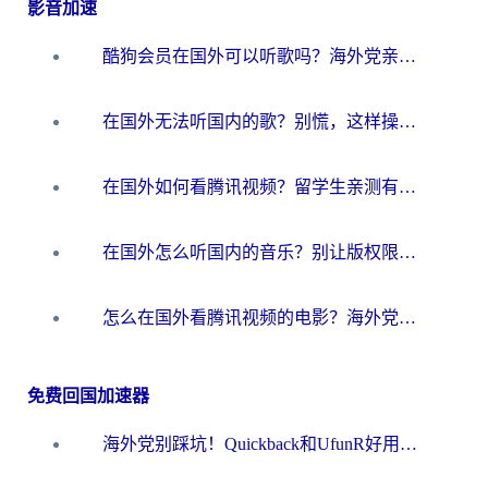
影音加速
酷狗会员在国外可以听歌吗？海外党亲测有效：3步解决音乐权限难题
在国外无法听国内的歌？别慌，这样操作就能畅听QQ音乐（附亲测加速器推荐）
在国外如何看腾讯视频？留学生亲测有效的回国加速方案
在国外怎么听国内的音乐？别让版权限制断了你的华语歌单
怎么在国外看腾讯视频的电影？海外党亲测有效的回国加速指南
免费回国加速器
海外党别踩坑！Quickback和UfunR好用吗？选对回国加速器才能无缝刷国内资源