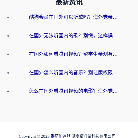
最新资讯
酷狗会员在国外可以听歌吗？海外党亲测有效：3步解决音乐权限难题
在国外无法听国内的歌？别慌，这样操作就能畅听QQ音乐（附亲测加速器推荐）
在国外如何看腾讯视频？留学生亲测有效的回国加速方案
在国外怎么听国内的音乐？别让版权限制断了你的华语歌单
怎么在国外看腾讯视频的电影？海外党亲测有效的回国加速指南
Copyright © 2023
番茄加速器
湖南精准量科技有限公司