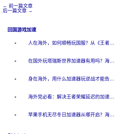
←
前一篇文章
后一篇文章
→
回国游戏加速
人在海外，如何顺畅玩国服？从《王者荣耀》到《云图计划》的加速器终极指南
在国外玩塔瑞斯世界加速器有用吗？海外玩家亲测后的真实答案
身在海外，用什么加速器玩逆战才能告别延迟？
海外党必看：解决王者荣耀延迟的加速器终极指南——从EVE到猫和老鼠，一个工具全搞定
苹果手机无尽冬日加速器从哪开启？海外玩家的冬日生存指南