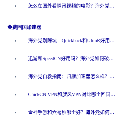
怎么在国外看腾讯视频的电影？海外党亲测有效的回国加速指南
免费回国加速器
海外党别踩坑！Quickback和UfunR好用吗？选对回国加速器才能无缝刷国内资源
迅游和SpeedCN好用吗？海外党如何破解那道看不见的墙
海外党自救指南：归雁加速器怎么样？教你避开坑实现国内资源无缝访问
ChickCN VPN和旋风VPN对比哪个回国效果更好？海外用户的选择困境与出路
雷神手游和六毫秒哪个好？海外党如何真正解锁国内资源