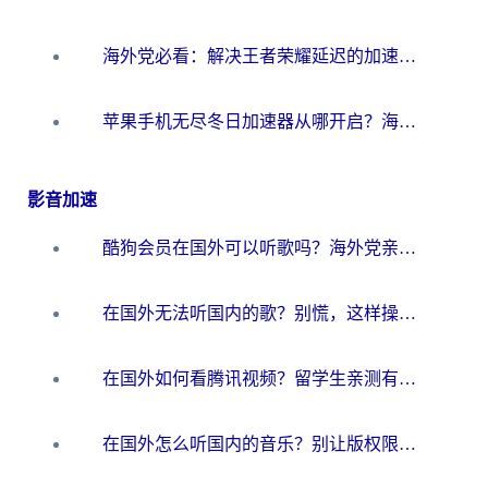
海外党必看：解决王者荣耀延迟的加速器终极指南——从EVE到猫和老鼠，一个工具全搞定
苹果手机无尽冬日加速器从哪开启？海外玩家的冬日生存指南
影音加速
酷狗会员在国外可以听歌吗？海外党亲测有效：3步解决音乐权限难题
在国外无法听国内的歌？别慌，这样操作就能畅听QQ音乐（附亲测加速器推荐）
在国外如何看腾讯视频？留学生亲测有效的回国加速方案
在国外怎么听国内的音乐？别让版权限制断了你的华语歌单