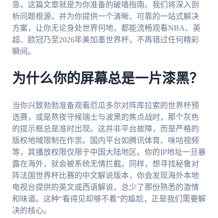
急，这篇文章就是为你准备的破墙指南。我们将深入剖
析问题根源，并为你提供一个清晰、可靠的一站式解决
方案，让你无论身处世界何地，都能流畅观看NBA、英
超、欧冠乃至2026年美加墨世界杯，不再错过任何精彩
瞬间。
为什么你的屏幕总是一片漆黑？
当你兴致勃勃准备观看厄瓜多尔对阵库拉索的世界杯预
选赛，或是熬夜守候瑞士与波黑的焦点战时，那个灰色
的提示框总是准时出现。这并非平台故障，而是严格的
版权地域限制在作祟。国内平台如腾讯体育、咪咕视频
等，其播放权限仅限于中国大陆地区。你的IP地址一旦暴
露在海外，就会被系统无情拦截。同样，想寻找秘鲁对
阵法国世界杯比赛的中文解说版本，你会发现海外本地
电视台提供的英文或西语解说，总少了那份熟悉的激情
和味道。这种“看得见却够不着”的尴尬，正是我们需要解
决的核心。