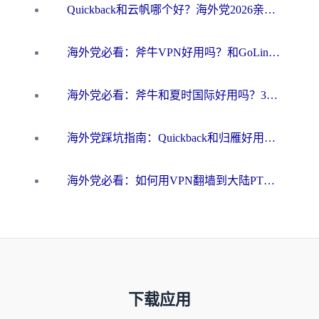
Quickback和云帆哪个好？海外党2026亲测指南：选对加速器大陆工具，无缝刷国内剧玩国服
海外党必看：斧牛VPN好用吗？和GoLinkVPN对比哪个回国效果更好？
海外党必看：斧牛和夏时国际好用吗？3步选对回国加速器，无缝刷国内资源
海外党踩坑指南：Quickback和归雁好用吗？选对加速器才能无缝刷国内资源
海外党必看：如何用VPN翻墙到大陆PTT？一篇解决你所有回国加速痛点
下载应用