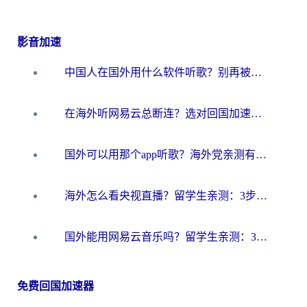
影音加速
中国人在国外用什么软件听歌？别再被地域限制卡脖子，这篇教你轻松解锁国内音乐库
在海外听网易云总断连？选对回国加速器，告别地区限制和卡顿
国外可以用那个app听歌？海外党亲测有效的回国加速方案，轻松听国内音乐听书
海外怎么看央视直播？留学生亲测：3步解决版权限制+追剧自由
国外能用网易云音乐吗？留学生亲测：3步解决海外听歌难题
免费回国加速器