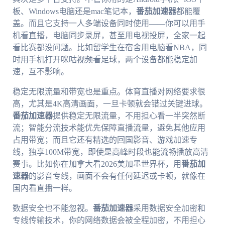
板、Windows电脑还是mac笔记本，
番茄加速器
都能覆
盖。而且它支持一人多端设备同时使用——你可以用手
机看直播，电脑同步录屏，甚至用电视投屏，全家一起
看比赛都没问题。比如留学生在宿舍用电脑看NBA，同
时用手机打开咪咕视频看足球，两个设备都能稳定加
速，互不影响。
稳定无限流量和带宽也是重点。体育直播对网络要求很
高，尤其是4K高清画面，一旦卡顿就会错过关键进球。
番茄加速器
提供稳定无限流量，不用担心看一半突然断
流；智能分流技术能优先保障直播流量，避免其他应用
占用带宽；而且它还有精选的回国影音、游戏加速专
线，独享100M带宽，即使是高峰时段也能流畅播放高清
赛事。比如你在加拿大看2026美加墨世界杯，用
番茄加
速器
的影音专线，画面不会有任何延迟或卡顿，就像在
国内看直播一样。
数据安全也不能忽视。
番茄加速器
采用数据安全加密和
专线传输技术，你的网络数据会被全程加密，不用担心