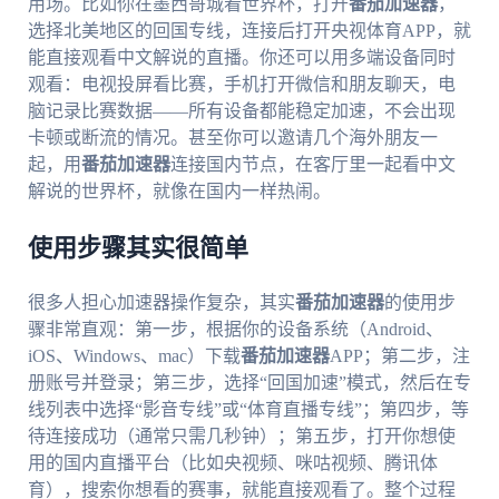
用场。比如你在墨西哥城看世界杯，打开
番茄加速器
，
选择北美地区的回国专线，连接后打开央视体育APP，就
能直接观看中文解说的直播。你还可以用多端设备同时
观看：电视投屏看比赛，手机打开微信和朋友聊天，电
脑记录比赛数据——所有设备都能稳定加速，不会出现
卡顿或断流的情况。甚至你可以邀请几个海外朋友一
起，用
番茄加速器
连接国内节点，在客厅里一起看中文
解说的世界杯，就像在国内一样热闹。
使用步骤其实很简单
很多人担心加速器操作复杂，其实
番茄加速器
的使用步
骤非常直观：第一步，根据你的设备系统（Android、
iOS、Windows、mac）下载
番茄加速器
APP；第二步，注
册账号并登录；第三步，选择“回国加速”模式，然后在专
线列表中选择“影音专线”或“体育直播专线”；第四步，等
待连接成功（通常只需几秒钟）；第五步，打开你想使
用的国内直播平台（比如央视频、咪咕视频、腾讯体
育），搜索你想看的赛事，就能直接观看了。整个过程