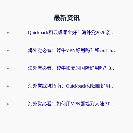
最新资讯
Quickback和云帆哪个好？海外党2026亲测指南：选对加速器大陆工具，无缝刷国内剧玩国服
海外党必看：斧牛VPN好用吗？和GoLinkVPN对比哪个回国效果更好？
海外党必看：斧牛和夏时国际好用吗？3步选对回国加速器，无缝刷国内资源
海外党踩坑指南：Quickback和归雁好用吗？选对加速器才能无缝刷国内资源
海外党必看：如何用VPN翻墙到大陆PTT？一篇解决你所有回国加速痛点