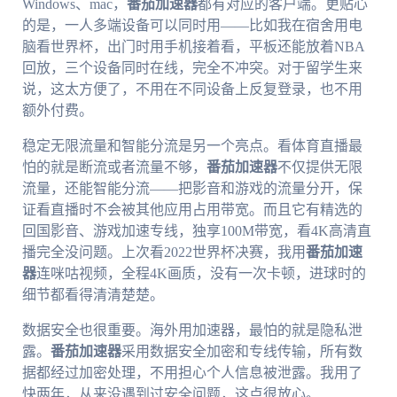
Windows、mac，
番茄加速器
都有对应的客户端。更贴心
的是，一人多端设备可以同时用——比如我在宿舍用电
脑看世界杯，出门时用手机接着看，平板还能放着NBA
回放，三个设备同时在线，完全不冲突。对于留学生来
说，这太方便了，不用在不同设备上反复登录，也不用
额外付费。
稳定无限流量和智能分流是另一个亮点。看体育直播最
怕的就是断流或者流量不够，
番茄加速器
不仅提供无限
流量，还能智能分流——把影音和游戏的流量分开，保
证看直播时不会被其他应用占用带宽。而且它有精选的
回国影音、游戏加速专线，独享100M带宽，看4K高清直
播完全没问题。上次看2022世界杯决赛，我用
番茄加速
器
连咪咕视频，全程4K画质，没有一次卡顿，进球时的
细节都看得清清楚楚。
数据安全也很重要。海外用加速器，最怕的就是隐私泄
露。
番茄加速器
采用数据安全加密和专线传输，所有数
据都经过加密处理，不用担心个人信息被泄露。我用了
快两年，从来没遇到过安全问题，这点很放心。