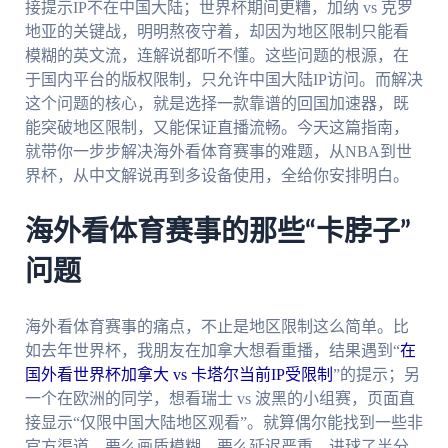
接提示IP不在中国大陆；世界杯期间更糟，加纳 vs 克罗
地亚的关键战，明明熬夜守着，却因为地区限制只能看
模糊的英文流，连解说都听不懂。这些问题的根源，在
于国内平台的版权限制，只允许中国大陆IP访问。而解决
这个问题的核心，就是选择一款靠谱的回国加速器，既
能突破地区限制，又能保证直播流畅。今天这篇指南，
就带你一步步解决海外看体育赛事的难题，从NBA到世
界杯，从中文解说再到多设备使用，全给你安排明白。
海外看体育赛事的那些“卡脖子”
问题
海外看体育赛事的痛点，不止是地区限制这么简单。比
如去年世界杯，我朋友在加拿大想看重播，结果遇到“
在
国外看世界杯加拿大 vs 卡塔尔当前IP受限制
”的提示；另
一个在欧洲的同学，想看瑞士 vs 波黑的小组赛，页面直
接显示“仅限中国大陆地区观看”。就算偶尔能找到一些非
官方渠道，要么画质模糊，要么延迟严重，进球了半分