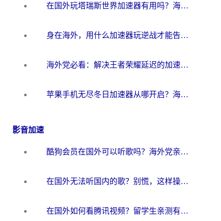
在国外玩塔瑞斯世界加速器有用吗？海外玩家亲测后的真实答案
身在海外，用什么加速器玩逆战才能告别延迟？
海外党必看：解决王者荣耀延迟的加速器终极指南——从EVE到猫和老鼠，一个工具全搞定
苹果手机无尽冬日加速器从哪开启？海外玩家的冬日生存指南
影音加速
酷狗会员在国外可以听歌吗？海外党亲测有效：3步解决音乐权限难题
在国外无法听国内的歌？别慌，这样操作就能畅听QQ音乐（附亲测加速器推荐）
在国外如何看腾讯视频？留学生亲测有效的回国加速方案