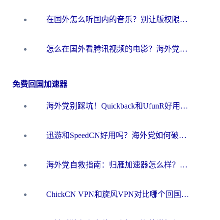
在国外怎么听国内的音乐？别让版权限制断了你的华语歌单
怎么在国外看腾讯视频的电影？海外党亲测有效的回国加速指南
免费回国加速器
海外党别踩坑！Quickback和UfunR好用吗？选对回国加速器才能无缝刷国内资源
迅游和SpeedCN好用吗？海外党如何破解那道看不见的墙
海外党自救指南：归雁加速器怎么样？教你避开坑实现国内资源无缝访问
ChickCN VPN和旋风VPN对比哪个回国效果更好？海外用户的选择困境与出路