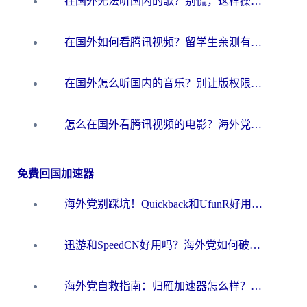
在国外无法听国内的歌？别慌，这样操作就能畅听QQ音乐（附亲测加速器推荐）
在国外如何看腾讯视频？留学生亲测有效的回国加速方案
在国外怎么听国内的音乐？别让版权限制断了你的华语歌单
怎么在国外看腾讯视频的电影？海外党亲测有效的回国加速指南
免费回国加速器
海外党别踩坑！Quickback和UfunR好用吗？选对回国加速器才能无缝刷国内资源
迅游和SpeedCN好用吗？海外党如何破解那道看不见的墙
海外党自救指南：归雁加速器怎么样？教你避开坑实现国内资源无缝访问