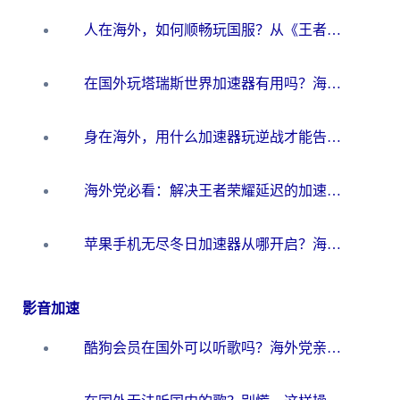
人在海外，如何顺畅玩国服？从《王者荣耀》到《云图计划》的加速器终极指南
在国外玩塔瑞斯世界加速器有用吗？海外玩家亲测后的真实答案
身在海外，用什么加速器玩逆战才能告别延迟？
海外党必看：解决王者荣耀延迟的加速器终极指南——从EVE到猫和老鼠，一个工具全搞定
苹果手机无尽冬日加速器从哪开启？海外玩家的冬日生存指南
影音加速
酷狗会员在国外可以听歌吗？海外党亲测有效：3步解决音乐权限难题