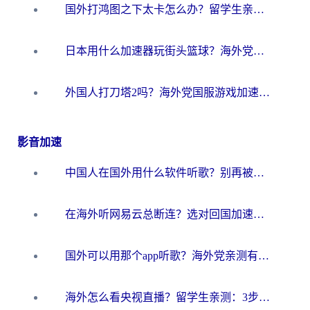
国外打鸿图之下太卡怎么办？留学生亲测有效的国服游戏加速方案
日本用什么加速器玩街头篮球？海外党国服游戏不卡顿的终极攻略
外国人打刀塔2吗？海外党国服游戏加速避坑全攻略
影音加速
中国人在国外用什么软件听歌？别再被地域限制卡脖子，这篇教你轻松解锁国内音乐库
在海外听网易云总断连？选对回国加速器，告别地区限制和卡顿
国外可以用那个app听歌？海外党亲测有效的回国加速方案，轻松听国内音乐听书
海外怎么看央视直播？留学生亲测：3步解决版权限制+追剧自由