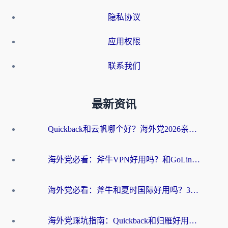
隐私协议
应用权限
联系我们
最新资讯
Quickback和云帆哪个好？海外党2026亲测指南：选对加速器大陆工具，无缝刷国内剧玩国服
海外党必看：斧牛VPN好用吗？和GoLinkVPN对比哪个回国效果更好？
海外党必看：斧牛和夏时国际好用吗？3步选对回国加速器，无缝刷国内资源
海外党踩坑指南：Quickback和归雁好用吗？选对加速器才能无缝刷国内资源