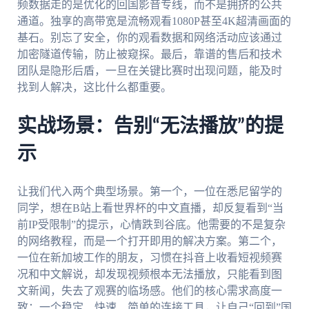
频数据走的是优化的回国影音专线，而不是拥挤的公共
通道。独享的高带宽是流畅观看1080P甚至4K超清画面的
基石。别忘了安全，你的观看数据和网络活动应该通过
加密隧道传输，防止被窥探。最后，靠谱的售后和技术
团队是隐形后盾，一旦在关键比赛时出现问题，能及时
找到人解决，这比什么都重要。
实战场景：告别“无法播放”的提
示
让我们代入两个典型场景。第一个，一位在悉尼留学的
同学，想在B站上看世界杯的中文直播，却反复看到“当
前IP受限制”的提示，心情跌到谷底。他需要的不是复杂
的网络教程，而是一个打开即用的解决方案。第二个，
一位在新加坡工作的朋友，习惯在抖音上收看短视频赛
况和中文解说，却发现视频根本无法播放，只能看到图
文新闻，失去了观赛的临场感。他们的核心需求高度一
致：一个稳定、快速、简单的连接工具，让自己“回到”国