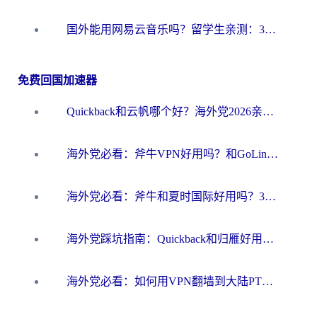
国外能用网易云音乐吗？留学生亲测：3步解决海外听歌难题
免费回国加速器
Quickback和云帆哪个好？海外党2026亲测指南：选对加速器大陆工具，无缝刷国内剧玩国服
海外党必看：斧牛VPN好用吗？和GoLinkVPN对比哪个回国效果更好？
海外党必看：斧牛和夏时国际好用吗？3步选对回国加速器，无缝刷国内资源
海外党踩坑指南：Quickback和归雁好用吗？选对加速器才能无缝刷国内资源
海外党必看：如何用VPN翻墙到大陆PTT？一篇解决你所有回国加速痛点