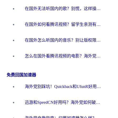
在国外无法听国内的歌？别慌，这样操作就能畅听QQ音乐（附亲测加速器推荐）
在国外如何看腾讯视频？留学生亲测有效的回国加速方案
在国外怎么听国内的音乐？别让版权限制断了你的华语歌单
怎么在国外看腾讯视频的电影？海外党亲测有效的回国加速指南
免费回国加速器
海外党别踩坑！Quickback和UfunR好用吗？选对回国加速器才能无缝刷国内资源
迅游和SpeedCN好用吗？海外党如何破解那道看不见的墙