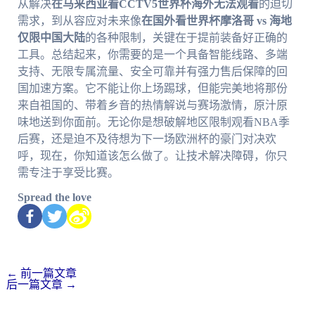
从解决
在马来西亚看CCTV5世界杯海外无法观看
的迫切
需求，到从容应对未来像
在国外看世界杯摩洛哥 vs 海地
仅限中国大陆
的各种限制，关键在于提前装备好正确的
工具。总结起来，你需要的是一个具备智能线路、多端
支持、无限专属流量、安全可靠并有强力售后保障的回
国加速方案。它不能让你上场踢球，但能完美地将那份
来自祖国的、带着乡音的热情解说与赛场激情，原汁原
味地送到你面前。无论你是想破解地区限制观看NBA季
后赛，还是迫不及待想为下一场欧洲杯的豪门对决欢
呼，现在，你知道该怎么做了。让技术解决障碍，你只
需专注于享受比赛。
Spread the love
←
前一篇文章
后一篇文章
→