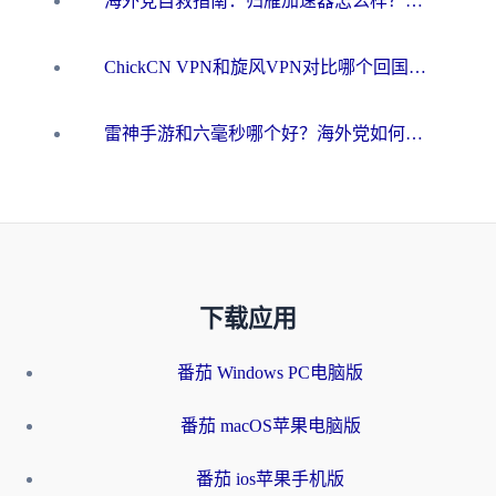
海外党自救指南：归雁加速器怎么样？教你避开坑实现国内资源无缝访问
ChickCN VPN和旋风VPN对比哪个回国效果更好？海外用户的选择困境与出路
雷神手游和六毫秒哪个好？海外党如何真正解锁国内资源
下载应用
番茄 Windows PC电脑版
番茄 macOS苹果电脑版
番茄 ios苹果手机版