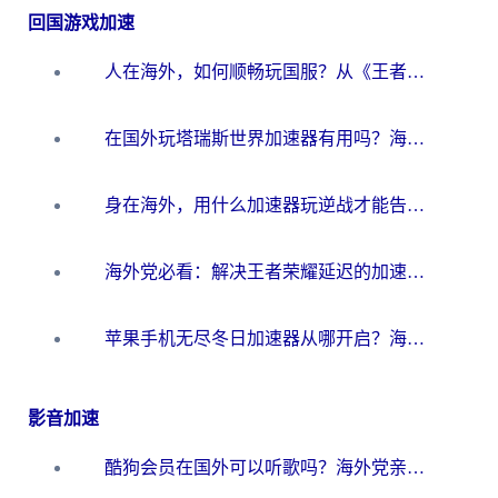
回国游戏加速
人在海外，如何顺畅玩国服？从《王者荣耀》到《云图计划》的加速器终极指南
在国外玩塔瑞斯世界加速器有用吗？海外玩家亲测后的真实答案
身在海外，用什么加速器玩逆战才能告别延迟？
海外党必看：解决王者荣耀延迟的加速器终极指南——从EVE到猫和老鼠，一个工具全搞定
苹果手机无尽冬日加速器从哪开启？海外玩家的冬日生存指南
影音加速
酷狗会员在国外可以听歌吗？海外党亲测有效：3步解决音乐权限难题