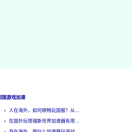
回国游戏加速
人在海外，如何顺畅玩国服？从《王者荣耀》到《云图计划》的加速器终极指南
在国外玩塔瑞斯世界加速器有用吗？海外玩家亲测后的真实答案
身在海外，用什么加速器玩逆战才能告别延迟？