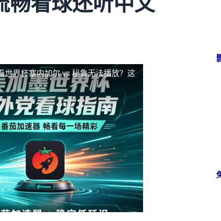
流畅看球还听中文
看世界杯塞内加尔 vs 秘鲁无法播放？这