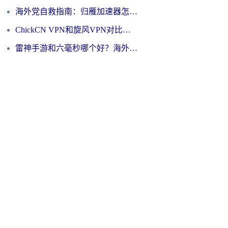
海外党自救指南：归雁加速器怎么样？教你避开坑实现国内资源无缝访问
ChickCN VPN和旋风VPN对比哪个回国效果更好？海外用户的选择困境与出路
雷神手游和六毫秒哪个好？海外党如何真正解锁国内资源