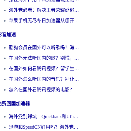
海外党必看：解决王者荣耀延迟的加速器终极指南——从EVE到猫和老鼠，一个工具全搞定
苹果手机无尽冬日加速器从哪开启？海外玩家的冬日生存指南
影音加速
酷狗会员在国外可以听歌吗？海外党亲测有效：3步解决音乐权限难题
在国外无法听国内的歌？别慌，这样操作就能畅听QQ音乐（附亲测加速器推荐）
在国外如何看腾讯视频？留学生亲测有效的回国加速方案
在国外怎么听国内的音乐？别让版权限制断了你的华语歌单
怎么在国外看腾讯视频的电影？海外党亲测有效的回国加速指南
免费回国加速器
海外党别踩坑！Quickback和UfunR好用吗？选对回国加速器才能无缝刷国内资源
迅游和SpeedCN好用吗？海外党如何破解那道看不见的墙