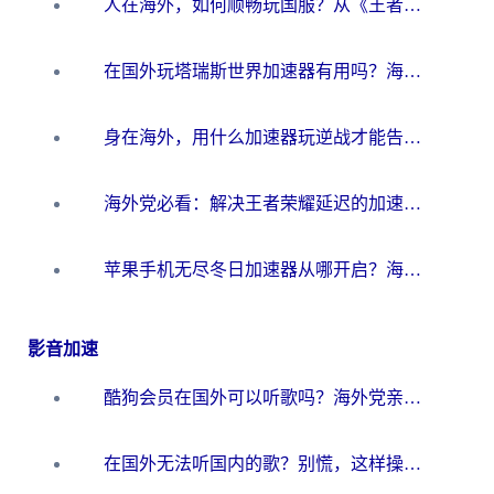
人在海外，如何顺畅玩国服？从《王者荣耀》到《云图计划》的加速器终极指南
在国外玩塔瑞斯世界加速器有用吗？海外玩家亲测后的真实答案
身在海外，用什么加速器玩逆战才能告别延迟？
海外党必看：解决王者荣耀延迟的加速器终极指南——从EVE到猫和老鼠，一个工具全搞定
苹果手机无尽冬日加速器从哪开启？海外玩家的冬日生存指南
影音加速
酷狗会员在国外可以听歌吗？海外党亲测有效：3步解决音乐权限难题
在国外无法听国内的歌？别慌，这样操作就能畅听QQ音乐（附亲测加速器推荐）