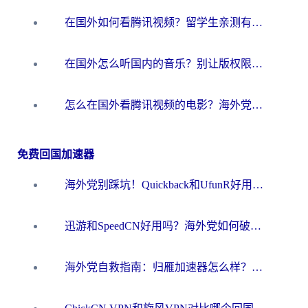
在国外如何看腾讯视频？留学生亲测有效的回国加速方案
在国外怎么听国内的音乐？别让版权限制断了你的华语歌单
怎么在国外看腾讯视频的电影？海外党亲测有效的回国加速指南
免费回国加速器
海外党别踩坑！Quickback和UfunR好用吗？选对回国加速器才能无缝刷国内资源
迅游和SpeedCN好用吗？海外党如何破解那道看不见的墙
海外党自救指南：归雁加速器怎么样？教你避开坑实现国内资源无缝访问