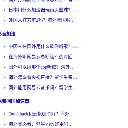
日本用什么加速器玩街头篮球？海外党国服游戏不卡顿的终极攻略
外国人打刀塔2吗？海外党国服游戏加速避坑全攻略
影音加速
中国人在国外用什么软件听歌？别再被地域限制卡脖子，这篇教你轻松解锁国内音乐库
在海外听网易云总断连？选对回国加速器，告别地区限制和卡顿
国外可以用那个app听歌？海外党亲测有效的回国加速方案，轻松听国内音乐听书
海外怎么看央视直播？留学生亲测：3步解决版权限制+追剧自由
国外能用网易云音乐吗？留学生亲测：3步解决海外听歌难题
免费回国加速器
Quickback和云帆哪个好？海外党2026亲测指南：选对加速器大陆工具，无缝刷国内剧玩国服
海外党必看：斧牛VPN好用吗？和GoLinkVPN对比哪个回国效果更好？