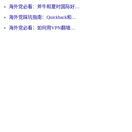
海外党必看：斧牛和夏时国际好用吗？3步选对回国加速器，无缝刷国内资源
海外党踩坑指南：Quickback和归雁好用吗？选对加速器才能无缝刷国内资源
海外党必看：如何用VPN翻墙到大陆PTT？一篇解决你所有回国加速痛点