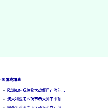
回国游戏加速
欧洲如何玩植物大战僵尸？海外党国服游戏加速避坑指南（附实测对比）
澳大利亚怎么玩节奏大师不卡顿？海外党国服游戏加速终极指南
国外打鸿图之下太卡怎么办？留学生亲测有效的国服游戏加速方案