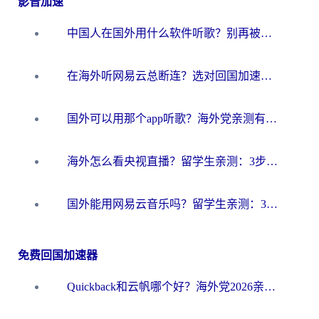
影音加速
中国人在国外用什么软件听歌？别再被地域限制卡脖子，这篇教你轻松解锁国内音乐库
在海外听网易云总断连？选对回国加速器，告别地区限制和卡顿
国外可以用那个app听歌？海外党亲测有效的回国加速方案，轻松听国内音乐听书
海外怎么看央视直播？留学生亲测：3步解决版权限制+追剧自由
国外能用网易云音乐吗？留学生亲测：3步解决海外听歌难题
免费回国加速器
Quickback和云帆哪个好？海外党2026亲测指南：选对加速器大陆工具，无缝刷国内剧玩国服