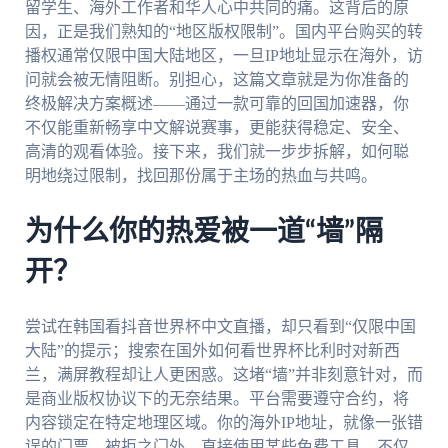
留学生、海外工作者和华人心中共同的痛。这背后的原
因，正是我们熟知的“地区版权限制”。国内平台购买的转
播权通常仅限中国大陆地区，一旦IP地址显示在海外，访
问就会被无情阻断。别担心，这篇文章就是为你准备的
终极解决方案概述——通过一款可靠的回国加速器，你
不仅能重新畅享中文解说赛事，更能获得稳定、安全、
高清的观看体验。接下来，我们就一步步拆解，如何聪
明地绕过限制，找回那份属于主场的热血与共鸣。
为什么你的热爱被一道“墙”隔
开？
尝试在韩国看抖音世界杯中文直播，却只看到“仅限中国
大陆”的提示；搜索在国外如何看世界杯比利时对新西
兰，满屏教程却让人更困惑。这堵“墙”并非刻意针对，而
是商业版权协议下的无奈结果。平台需要遵守合约，将
内容锁定在特定地理区域。你的海外IP地址，就像一张错
误的门票，被拒之门外。直接使用某些免费工具，不仅