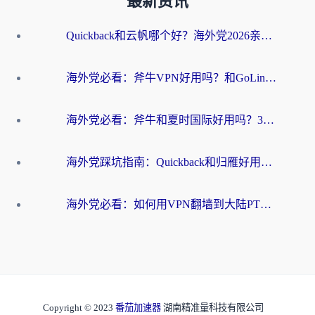
最新资讯
Quickback和云帆哪个好？海外党2026亲测指南：选对加速器大陆工具，无缝刷国内剧玩国服
海外党必看：斧牛VPN好用吗？和GoLinkVPN对比哪个回国效果更好？
海外党必看：斧牛和夏时国际好用吗？3步选对回国加速器，无缝刷国内资源
海外党踩坑指南：Quickback和归雁好用吗？选对加速器才能无缝刷国内资源
海外党必看：如何用VPN翻墙到大陆PTT？一篇解决你所有回国加速痛点
Copyright © 2023
番茄加速器
湖南精准量科技有限公司