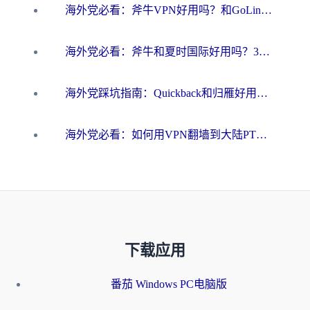
海外党必看：斧牛VPN好用吗？和GoLinkVPN对比哪个回国效果更好？
海外党必看：斧牛和夏时国际好用吗？3步选对回国加速器，无缝刷国内资源
海外党踩坑指南：Quickback和归雁好用吗？选对加速器才能无缝刷国内资源
海外党必看：如何用VPN翻墙到大陆PTT？一篇解决你所有回国加速痛点
下载应用
番茄 Windows PC电脑版