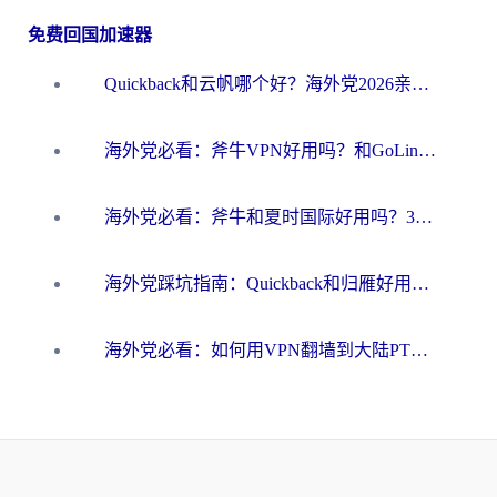
免费回国加速器
Quickback和云帆哪个好？海外党2026亲测指南：选对加速器大陆工具，无缝刷国内剧玩国服
海外党必看：斧牛VPN好用吗？和GoLinkVPN对比哪个回国效果更好？
海外党必看：斧牛和夏时国际好用吗？3步选对回国加速器，无缝刷国内资源
海外党踩坑指南：Quickback和归雁好用吗？选对加速器才能无缝刷国内资源
海外党必看：如何用VPN翻墙到大陆PTT？一篇解决你所有回国加速痛点