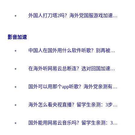
外国人打刀塔2吗？海外党国服游戏加速避坑全攻略
影音加速
中国人在国外用什么软件听歌？别再被地域限制卡脖子，这篇教你轻松解锁国内音乐库
在海外听网易云总断连？选对回国加速器，告别地区限制和卡顿
国外可以用那个app听歌？海外党亲测有效的回国加速方案，轻松听国内音乐听书
海外怎么看央视直播？留学生亲测：3步解决版权限制+追剧自由
国外能用网易云音乐吗？留学生亲测：3步解决海外听歌难题