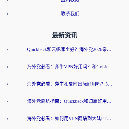
联系我们
最新资讯
Quickback和云帆哪个好？海外党2026亲测指南：选对加速器大陆工具，无缝刷国内剧玩国服
海外党必看：斧牛VPN好用吗？和GoLinkVPN对比哪个回国效果更好？
海外党必看：斧牛和夏时国际好用吗？3步选对回国加速器，无缝刷国内资源
海外党踩坑指南：Quickback和归雁好用吗？选对加速器才能无缝刷国内资源
海外党必看：如何用VPN翻墙到大陆PTT？一篇解决你所有回国加速痛点