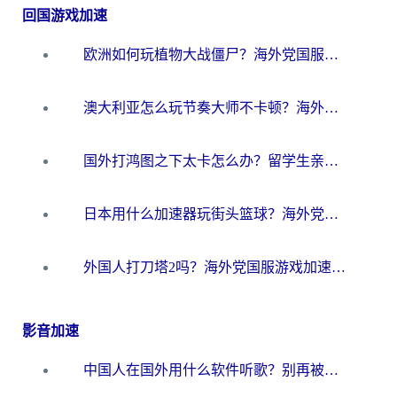
回国游戏加速
欧洲如何玩植物大战僵尸？海外党国服游戏加速避坑指南（附实测对比）
澳大利亚怎么玩节奏大师不卡顿？海外党国服游戏加速终极指南
国外打鸿图之下太卡怎么办？留学生亲测有效的国服游戏加速方案
日本用什么加速器玩街头篮球？海外党国服游戏不卡顿的终极攻略
外国人打刀塔2吗？海外党国服游戏加速避坑全攻略
影音加速
中国人在国外用什么软件听歌？别再被地域限制卡脖子，这篇教你轻松解锁国内音乐库