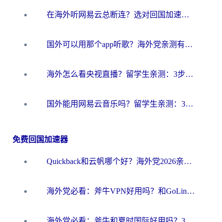
在海外听网易云总断连？选对回国加速器，告别地区限制和卡顿
国外可以用那个app听歌？海外党亲测有效的回国加速方案，轻松听国内音乐听书
海外怎么看央视直播？留学生亲测：3步解决版权限制+追剧自由
国外能用网易云音乐吗？留学生亲测：3步解决海外听歌难题
免费回国加速器
Quickback和云帆哪个好？海外党2026亲测指南：选对加速器大陆工具，无缝刷国内剧玩国服
海外党必看：斧牛VPN好用吗？和GoLinkVPN对比哪个回国效果更好？
海外党必看：斧牛和夏时国际好用吗？3步选对回国加速器，无缝刷国内资源