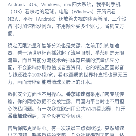
Android、iOS、Windows、mac四大系统，我平时手机
（iOS）看咪咕的足球，电脑（Windows）开腾讯看
NBA，平板（Android）还放着央视的体育新闻，三个设
备同时加速都没问题，不用额外买多个账号，省钱又方
便。
稳定无限流量和智能分流也是关键。之前用别的加速
器，看一场世界杯直播就超了流量限制，番茄则是无限
流量，而且智能分流技术会把体育直播的流量优先分
配，不会影响你刷微信或者查资料。它的精选回国影音
专线还独享100M带宽，看4K画质的世界杯直播也毫无压
力，画面清晰到能看清球员脸上的汗水。
数据安全方面也不用操心。
番茄加速器
采用加密专线传
输，你的网络数据不会被泄露，用国内平台时也不用担
心隐私问题。有一次我在欧洲用公共Wi-Fi看比赛，打开
番茄加速器
后，完全没有安全顾虑。
售后保障更是贴心。有一次凌晨三点看欧冠，突然加速
出了问题，联系番茄的客服，几分钟就得到了回复，技