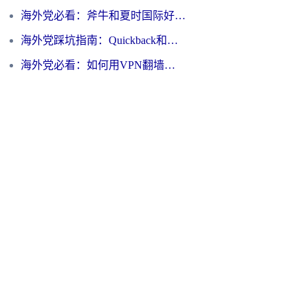
海外党必看：斧牛和夏时国际好用吗？3步选对回国加速器，无缝刷国内资源
海外党踩坑指南：Quickback和归雁好用吗？选对加速器才能无缝刷国内资源
海外党必看：如何用VPN翻墙到大陆PTT？一篇解决你所有回国加速痛点