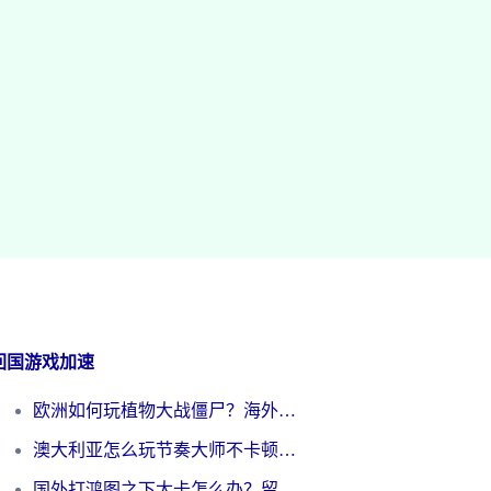
回国游戏加速
欧洲如何玩植物大战僵尸？海外党国服游戏加速避坑指南（附实测对比）
澳大利亚怎么玩节奏大师不卡顿？海外党国服游戏加速终极指南
国外打鸿图之下太卡怎么办？留学生亲测有效的国服游戏加速方案