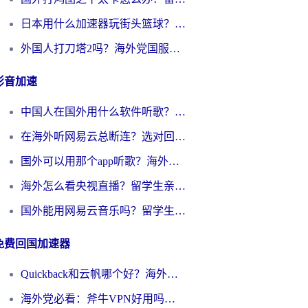
日本用什么加速器玩街头篮球？海外党国服游戏不卡顿的终极攻略
外国人打刀塔2吗？海外党国服游戏加速避坑全攻略
影音加速
中国人在国外用什么软件听歌？别再被地域限制卡脖子，这篇教你轻松解锁国内音乐库
在海外听网易云总断连？选对回国加速器，告别地区限制和卡顿
国外可以用那个app听歌？海外党亲测有效的回国加速方案，轻松听国内音乐听书
海外怎么看央视直播？留学生亲测：3步解决版权限制+追剧自由
国外能用网易云音乐吗？留学生亲测：3步解决海外听歌难题
免费回国加速器
Quickback和云帆哪个好？海外党2026亲测指南：选对加速器大陆工具，无缝刷国内剧玩国服
海外党必看：斧牛VPN好用吗？和GoLinkVPN对比哪个回国效果更好？