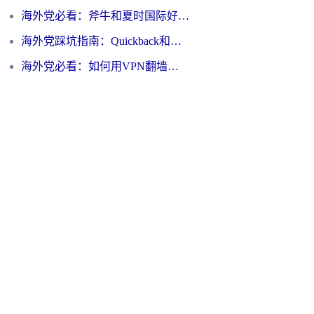
海外党必看：斧牛和夏时国际好用吗？3步选对回国加速器，无缝刷国内资源
海外党踩坑指南：Quickback和归雁好用吗？选对加速器才能无缝刷国内资源
海外党必看：如何用VPN翻墙到大陆PTT？一篇解决你所有回国加速痛点