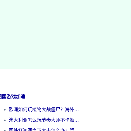
回国游戏加速
欧洲如何玩植物大战僵尸？海外党国服游戏加速避坑指南（附实测对比）
澳大利亚怎么玩节奏大师不卡顿？海外党国服游戏加速终极指南
国外打鸿图之下太卡怎么办？留学生亲测有效的国服游戏加速方案