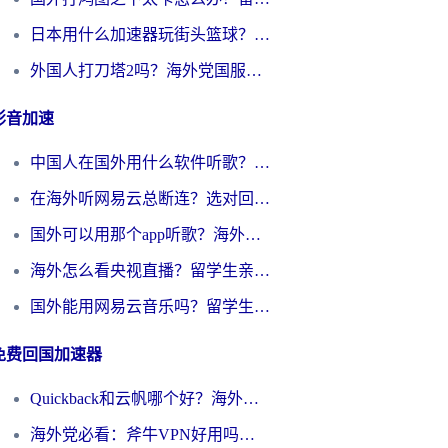
日本用什么加速器玩街头篮球？海外党国服游戏不卡顿的终极攻略
外国人打刀塔2吗？海外党国服游戏加速避坑全攻略
影音加速
中国人在国外用什么软件听歌？别再被地域限制卡脖子，这篇教你轻松解锁国内音乐库
在海外听网易云总断连？选对回国加速器，告别地区限制和卡顿
国外可以用那个app听歌？海外党亲测有效的回国加速方案，轻松听国内音乐听书
海外怎么看央视直播？留学生亲测：3步解决版权限制+追剧自由
国外能用网易云音乐吗？留学生亲测：3步解决海外听歌难题
免费回国加速器
Quickback和云帆哪个好？海外党2026亲测指南：选对加速器大陆工具，无缝刷国内剧玩国服
海外党必看：斧牛VPN好用吗？和GoLinkVPN对比哪个回国效果更好？