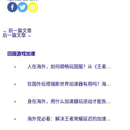
←
前一篇文章
后一篇文章
→
回国游戏加速
人在海外，如何顺畅玩国服？从《王者荣耀》到《云图计划》的加速器终极指南
在国外玩塔瑞斯世界加速器有用吗？海外玩家亲测后的真实答案
身在海外，用什么加速器玩逆战才能告别延迟？
海外党必看：解决王者荣耀延迟的加速器终极指南——从EVE到猫和老鼠，一个工具全搞定