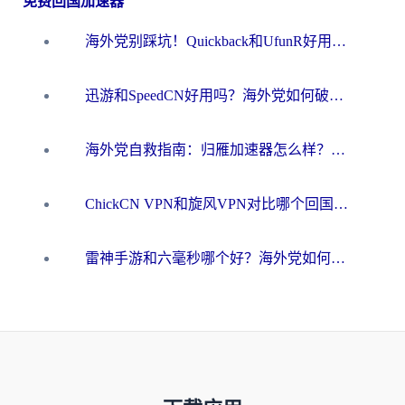
免费回国加速器
海外党别踩坑！Quickback和UfunR好用吗？选对回国加速器才能无缝刷国内资源
迅游和SpeedCN好用吗？海外党如何破解那道看不见的墙
海外党自救指南：归雁加速器怎么样？教你避开坑实现国内资源无缝访问
ChickCN VPN和旋风VPN对比哪个回国效果更好？海外用户的选择困境与出路
雷神手游和六毫秒哪个好？海外党如何真正解锁国内资源