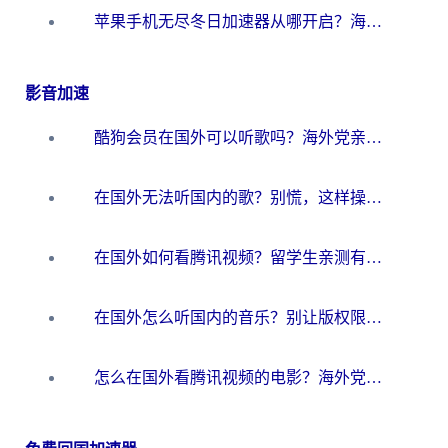
苹果手机无尽冬日加速器从哪开启？海外玩家的冬日生存指南
影音加速
酷狗会员在国外可以听歌吗？海外党亲测有效：3步解决音乐权限难题
在国外无法听国内的歌？别慌，这样操作就能畅听QQ音乐（附亲测加速器推荐）
在国外如何看腾讯视频？留学生亲测有效的回国加速方案
在国外怎么听国内的音乐？别让版权限制断了你的华语歌单
怎么在国外看腾讯视频的电影？海外党亲测有效的回国加速指南