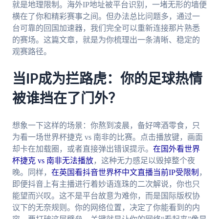
就是地理限制。海外IP地址被平台识别，一堵无形的墙便
横在了你和精彩赛事之间。但办法总比问题多，通过一
台可靠的回国加速器，我们完全可以重新连接那片熟悉
的赛场。这篇文章，就是为你梳理出一条清晰、稳定的
观赛路径。
当IP成为拦路虎：你的足球热情
被谁挡在了门外？
想象一下这样的场景：你熬到凌晨，备好啤酒零食，只
为看一场世界杯捷克 vs 南非的比赛。点击播放键，画面
却卡在加载圈，或者直接弹出错误提示。
在国外看世界
杯捷克 vs 南非无法播放
，这种无力感足以毁掉整个夜
晚。同样，
在英国看抖音世界杯中文直播当前IP受限制
，
即便抖音上有主播进行着妙语连珠的二次解说，你也只
能望而兴叹。这不是平台故意为难你，而是国际版权协
议下的无奈规则。你的网络位置，决定了你能看到的内