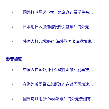
国外打鸿图之下太卡怎么办？留学生亲测有效的国服游戏加速方案
日本用什么加速器玩街头篮球？海外党国服游戏不卡顿的终极攻略
外国人打刀塔2吗？海外党国服游戏加速避坑全攻略
影音加速
中国人在国外用什么软件听歌？别再被地域限制卡脖子，这篇教你轻松解锁国内音乐库
在海外听网易云总断连？选对回国加速器，告别地区限制和卡顿
国外可以用那个app听歌？海外党亲测有效的回国加速方案，轻松听国内音乐听书