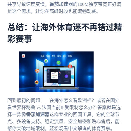
共享导致速度变慢，
番茄加速器
的100M独享带宽正好满
足这个需求，让你在高峰时段也能流畅观赛。
总结：让海外体育迷不再错过精
彩赛事
回到最初的问题——在海外怎么看欧洲杯？或者在国外
看世界杯秘鲁 vs 法国当前IP受限制怎么办？答案就是选
择一款像
番茄加速器
这样专业的回国工具。它的全球节
点、多设备支持、稳定流量、安全加密和贴心售后，能
帮你突破地域限制，轻松观看中文解说的体育赛事。