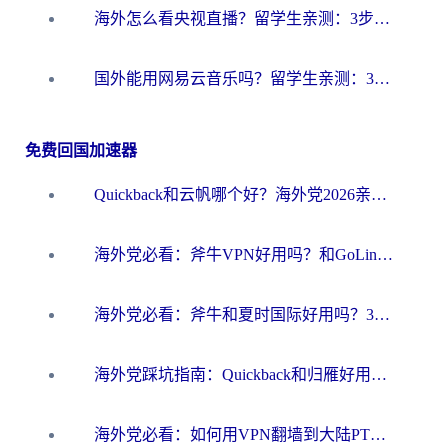
海外怎么看央视直播？留学生亲测：3步解决版权限制+追剧自由
国外能用网易云音乐吗？留学生亲测：3步解决海外听歌难题
免费回国加速器
Quickback和云帆哪个好？海外党2026亲测指南：选对加速器大陆工具，无缝刷国内剧玩国服
海外党必看：斧牛VPN好用吗？和GoLinkVPN对比哪个回国效果更好？
海外党必看：斧牛和夏时国际好用吗？3步选对回国加速器，无缝刷国内资源
海外党踩坑指南：Quickback和归雁好用吗？选对加速器才能无缝刷国内资源
海外党必看：如何用VPN翻墙到大陆PTT？一篇解决你所有回国加速痛点