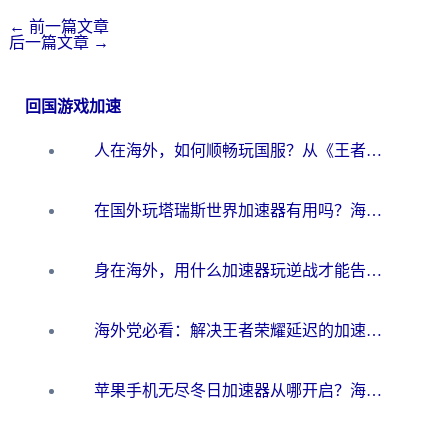
←
前一篇文章
后一篇文章
→
回国游戏加速
人在海外，如何顺畅玩国服？从《王者荣耀》到《云图计划》的加速器终极指南
在国外玩塔瑞斯世界加速器有用吗？海外玩家亲测后的真实答案
身在海外，用什么加速器玩逆战才能告别延迟？
海外党必看：解决王者荣耀延迟的加速器终极指南——从EVE到猫和老鼠，一个工具全搞定
苹果手机无尽冬日加速器从哪开启？海外玩家的冬日生存指南