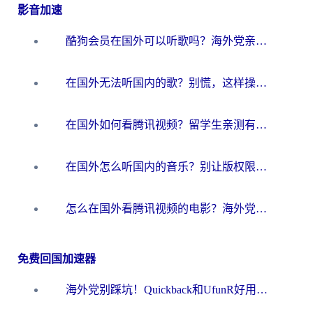
影音加速
酷狗会员在国外可以听歌吗？海外党亲测有效：3步解决音乐权限难题
在国外无法听国内的歌？别慌，这样操作就能畅听QQ音乐（附亲测加速器推荐）
在国外如何看腾讯视频？留学生亲测有效的回国加速方案
在国外怎么听国内的音乐？别让版权限制断了你的华语歌单
怎么在国外看腾讯视频的电影？海外党亲测有效的回国加速指南
免费回国加速器
海外党别踩坑！Quickback和UfunR好用吗？选对回国加速器才能无缝刷国内资源