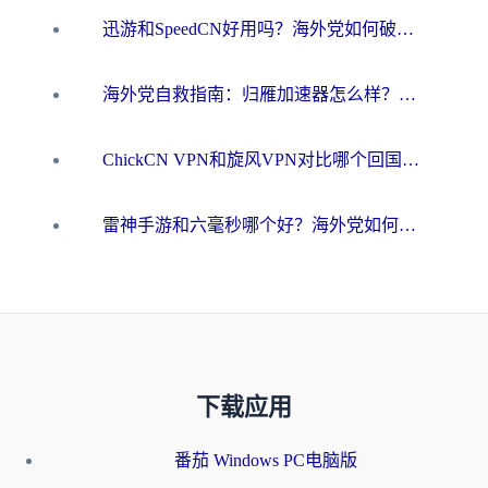
迅游和SpeedCN好用吗？海外党如何破解那道看不见的墙
海外党自救指南：归雁加速器怎么样？教你避开坑实现国内资源无缝访问
ChickCN VPN和旋风VPN对比哪个回国效果更好？海外用户的选择困境与出路
雷神手游和六毫秒哪个好？海外党如何真正解锁国内资源
下载应用
番茄 Windows PC电脑版