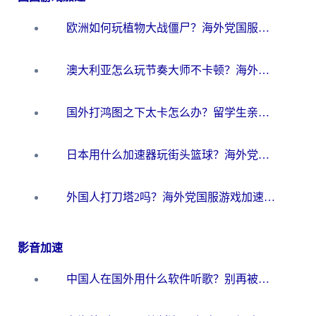
欧洲如何玩植物大战僵尸？海外党国服游戏加速避坑指南（附实测对比）
澳大利亚怎么玩节奏大师不卡顿？海外党国服游戏加速终极指南
国外打鸿图之下太卡怎么办？留学生亲测有效的国服游戏加速方案
日本用什么加速器玩街头篮球？海外党国服游戏不卡顿的终极攻略
外国人打刀塔2吗？海外党国服游戏加速避坑全攻略
影音加速
中国人在国外用什么软件听歌？别再被地域限制卡脖子，这篇教你轻松解锁国内音乐库