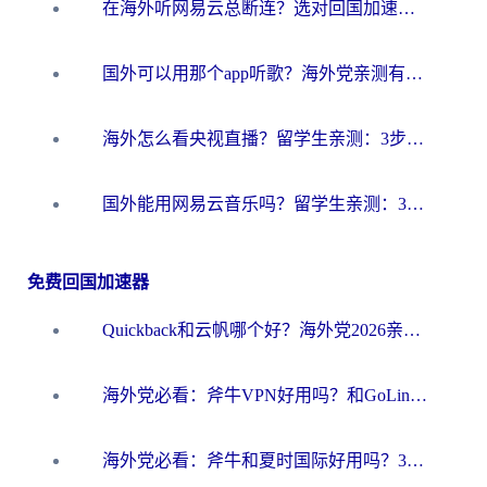
在海外听网易云总断连？选对回国加速器，告别地区限制和卡顿
国外可以用那个app听歌？海外党亲测有效的回国加速方案，轻松听国内音乐听书
海外怎么看央视直播？留学生亲测：3步解决版权限制+追剧自由
国外能用网易云音乐吗？留学生亲测：3步解决海外听歌难题
免费回国加速器
Quickback和云帆哪个好？海外党2026亲测指南：选对加速器大陆工具，无缝刷国内剧玩国服
海外党必看：斧牛VPN好用吗？和GoLinkVPN对比哪个回国效果更好？
海外党必看：斧牛和夏时国际好用吗？3步选对回国加速器，无缝刷国内资源