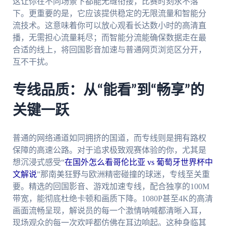
这让你在不同场景下都能无缝衔接，比赛时刻永不落
下。更重要的是，它应该提供稳定的无限流量和智能分
流技术。这意味着你可以放心观看长达数小时的高清直
播，无需担心流量耗尽；而智能分流能确保数据走在最
合适的线上，将回国影音加速与普通网页浏览区分开，
互不干扰。
专线品质：从“能看”到“畅享”的
关键一跃
普通的网络通道如同拥挤的国道，而专线则是拥有路权
保障的高速公路。对于追求极致观赛体验的你，尤其是
想沉浸式感受“
在国外怎么看哥伦比亚 vs 葡萄牙世界杯中
文解说
”那南美狂野与欧洲精密碰撞的球迷，专线至关重
要。精选的回国影音、游戏加速专线，配合独享的100M
带宽，能彻底杜绝卡顿和画质下降。1080P甚至4K的高清
画面流畅呈现，解说员的每一个激情呐喊都清晰入耳，
现场观众的每一次欢呼都仿佛在耳边响起。这种身临其