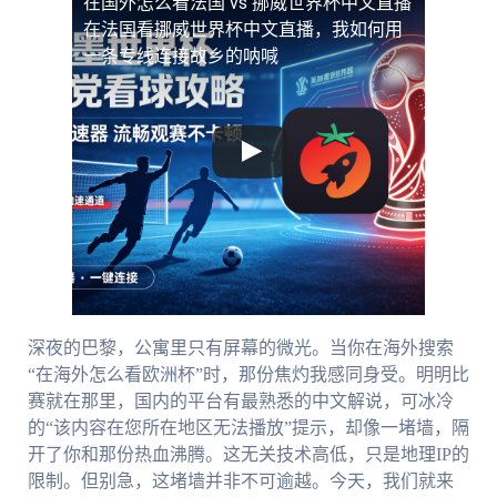
在国外怎么看法国 vs 挪威世界杯中文直播
在法国看挪威世界杯中文直播，我如何用
一条专线连接故乡的呐喊
深夜的巴黎，公寓里只有屏幕的微光。当你在海外搜索
“在海外怎么看欧洲杯”时，那份焦灼我感同身受。明明比
赛就在那里，国内的平台有最熟悉的中文解说，可冰冷
的“该内容在您所在地区无法播放”提示，却像一堵墙，隔
开了你和那份热血沸腾。这无关技术高低，只是地理IP的
限制。但别急，这堵墙并非不可逾越。今天，我们就来