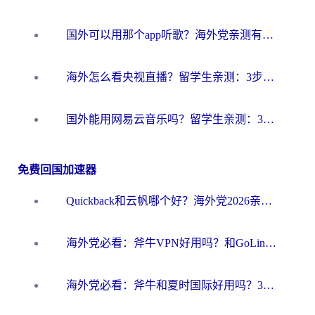
国外可以用那个app听歌？海外党亲测有效的回国加速方案，轻松听国内音乐听书
海外怎么看央视直播？留学生亲测：3步解决版权限制+追剧自由
国外能用网易云音乐吗？留学生亲测：3步解决海外听歌难题
免费回国加速器
Quickback和云帆哪个好？海外党2026亲测指南：选对加速器大陆工具，无缝刷国内剧玩国服
海外党必看：斧牛VPN好用吗？和GoLinkVPN对比哪个回国效果更好？
海外党必看：斧牛和夏时国际好用吗？3步选对回国加速器，无缝刷国内资源