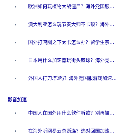
欧洲如何玩植物大战僵尸？海外党国服游戏加速避坑指南（附实测对比）
澳大利亚怎么玩节奏大师不卡顿？海外党国服游戏加速终极指南
国外打鸿图之下太卡怎么办？留学生亲测有效的国服游戏加速方案
日本用什么加速器玩街头篮球？海外党国服游戏不卡顿的终极攻略
外国人打刀塔2吗？海外党国服游戏加速避坑全攻略
影音加速
中国人在国外用什么软件听歌？别再被地域限制卡脖子，这篇教你轻松解锁国内音乐库
在海外听网易云总断连？选对回国加速器，告别地区限制和卡顿