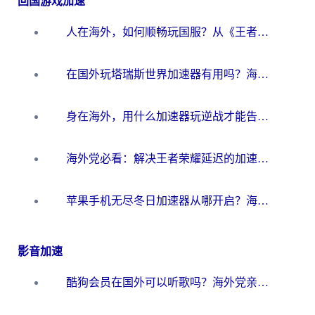
回国游戏加速
人在海外，如何顺畅玩国服？从《王者荣耀》到《云图计划》的加速器终极指南
在国外玩塔瑞斯世界加速器有用吗？海外玩家亲测后的真实答案
身在海外，用什么加速器玩逆战才能告别延迟？
海外党必看：解决王者荣耀延迟的加速器终极指南——从EVE到猫和老鼠，一个工具全搞定
苹果手机无尽冬日加速器从哪开启？海外玩家的冬日生存指南
影音加速
酷狗会员在国外可以听歌吗？海外党亲测有效：3步解决音乐权限难题