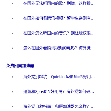
在国外无法听国内的歌？别慌，这样操作就能畅听QQ音乐（附亲测加速器推荐）
在国外如何看腾讯视频？留学生亲测有效的回国加速方案
在国外怎么听国内的音乐？别让版权限制断了你的华语歌单
怎么在国外看腾讯视频的电影？海外党亲测有效的回国加速指南
免费回国加速器
海外党别踩坑！Quickback和UfunR好用吗？选对回国加速器才能无缝刷国内资源
迅游和SpeedCN好用吗？海外党如何破解那道看不见的墙
海外党自救指南：归雁加速器怎么样？教你避开坑实现国内资源无缝访问