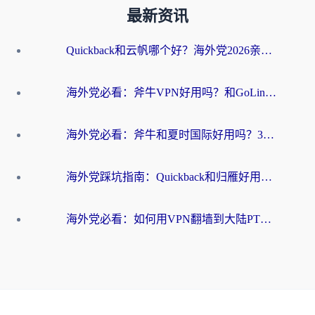
最新资讯
Quickback和云帆哪个好？海外党2026亲测指南：选对加速器大陆工具，无缝刷国内剧玩国服
海外党必看：斧牛VPN好用吗？和GoLinkVPN对比哪个回国效果更好？
海外党必看：斧牛和夏时国际好用吗？3步选对回国加速器，无缝刷国内资源
海外党踩坑指南：Quickback和归雁好用吗？选对加速器才能无缝刷国内资源
海外党必看：如何用VPN翻墙到大陆PTT？一篇解决你所有回国加速痛点