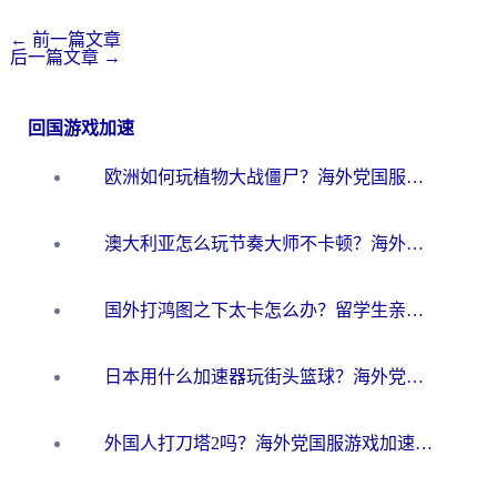
←
前一篇文章
后一篇文章
→
回国游戏加速
欧洲如何玩植物大战僵尸？海外党国服游戏加速避坑指南（附实测对比）
澳大利亚怎么玩节奏大师不卡顿？海外党国服游戏加速终极指南
国外打鸿图之下太卡怎么办？留学生亲测有效的国服游戏加速方案
日本用什么加速器玩街头篮球？海外党国服游戏不卡顿的终极攻略
外国人打刀塔2吗？海外党国服游戏加速避坑全攻略