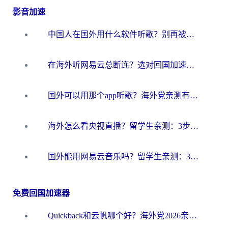
影音加速
中国人在国外用什么软件听歌？别再被地域限制卡脖子，这篇教你轻松解锁国内音乐库
在海外听网易云总断连？选对回国加速器，告别地区限制和卡顿
国外可以用那个app听歌？海外党亲测有效的回国加速方案，轻松听国内音乐听书
海外怎么看央视直播？留学生亲测：3步解决版权限制+追剧自由
国外能用网易云音乐吗？留学生亲测：3步解决海外听歌难题
免费回国加速器
Quickback和云帆哪个好？海外党2026亲测指南：选对加速器大陆工具，无缝刷国内剧玩国服