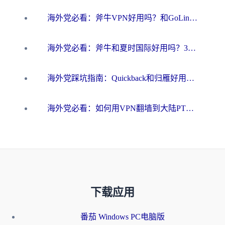
海外党必看：斧牛VPN好用吗？和GoLinkVPN对比哪个回国效果更好？
海外党必看：斧牛和夏时国际好用吗？3步选对回国加速器，无缝刷国内资源
海外党踩坑指南：Quickback和归雁好用吗？选对加速器才能无缝刷国内资源
海外党必看：如何用VPN翻墙到大陆PTT？一篇解决你所有回国加速痛点
下载应用
番茄 Windows PC电脑版