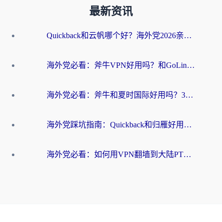
最新资讯
Quickback和云帆哪个好？海外党2026亲测指南：选对加速器大陆工具，无缝刷国内剧玩国服
海外党必看：斧牛VPN好用吗？和GoLinkVPN对比哪个回国效果更好？
海外党必看：斧牛和夏时国际好用吗？3步选对回国加速器，无缝刷国内资源
海外党踩坑指南：Quickback和归雁好用吗？选对加速器才能无缝刷国内资源
海外党必看：如何用VPN翻墙到大陆PTT？一篇解决你所有回国加速痛点