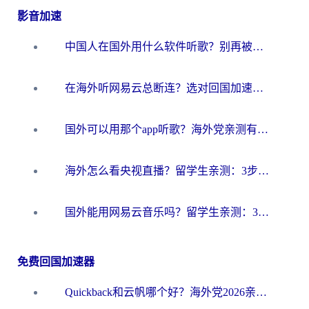
影音加速
中国人在国外用什么软件听歌？别再被地域限制卡脖子，这篇教你轻松解锁国内音乐库
在海外听网易云总断连？选对回国加速器，告别地区限制和卡顿
国外可以用那个app听歌？海外党亲测有效的回国加速方案，轻松听国内音乐听书
海外怎么看央视直播？留学生亲测：3步解决版权限制+追剧自由
国外能用网易云音乐吗？留学生亲测：3步解决海外听歌难题
免费回国加速器
Quickback和云帆哪个好？海外党2026亲测指南：选对加速器大陆工具，无缝刷国内剧玩国服