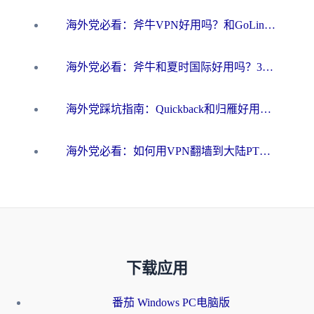
海外党必看：斧牛VPN好用吗？和GoLinkVPN对比哪个回国效果更好？
海外党必看：斧牛和夏时国际好用吗？3步选对回国加速器，无缝刷国内资源
海外党踩坑指南：Quickback和归雁好用吗？选对加速器才能无缝刷国内资源
海外党必看：如何用VPN翻墙到大陆PTT？一篇解决你所有回国加速痛点
下载应用
番茄 Windows PC电脑版