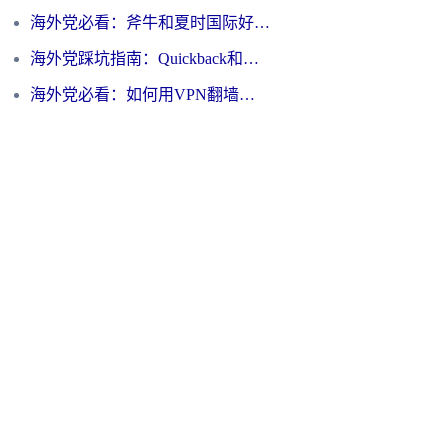
海外党必看：斧牛和夏时国际好用吗？3步选对回国加速器，无缝刷国内资源
海外党踩坑指南：Quickback和归雁好用吗？选对加速器才能无缝刷国内资源
海外党必看：如何用VPN翻墙到大陆PTT？一篇解决你所有回国加速痛点