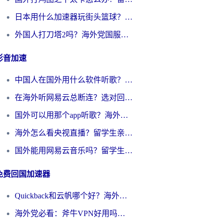
日本用什么加速器玩街头篮球？海外党国服游戏不卡顿的终极攻略
外国人打刀塔2吗？海外党国服游戏加速避坑全攻略
影音加速
中国人在国外用什么软件听歌？别再被地域限制卡脖子，这篇教你轻松解锁国内音乐库
在海外听网易云总断连？选对回国加速器，告别地区限制和卡顿
国外可以用那个app听歌？海外党亲测有效的回国加速方案，轻松听国内音乐听书
海外怎么看央视直播？留学生亲测：3步解决版权限制+追剧自由
国外能用网易云音乐吗？留学生亲测：3步解决海外听歌难题
免费回国加速器
Quickback和云帆哪个好？海外党2026亲测指南：选对加速器大陆工具，无缝刷国内剧玩国服
海外党必看：斧牛VPN好用吗？和GoLinkVPN对比哪个回国效果更好？