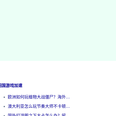
回国游戏加速
欧洲如何玩植物大战僵尸？海外党国服游戏加速避坑指南（附实测对比）
澳大利亚怎么玩节奏大师不卡顿？海外党国服游戏加速终极指南
国外打鸿图之下太卡怎么办？留学生亲测有效的国服游戏加速方案