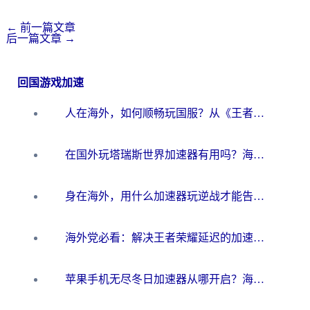
←
前一篇文章
后一篇文章
→
回国游戏加速
人在海外，如何顺畅玩国服？从《王者荣耀》到《云图计划》的加速器终极指南
在国外玩塔瑞斯世界加速器有用吗？海外玩家亲测后的真实答案
身在海外，用什么加速器玩逆战才能告别延迟？
海外党必看：解决王者荣耀延迟的加速器终极指南——从EVE到猫和老鼠，一个工具全搞定
苹果手机无尽冬日加速器从哪开启？海外玩家的冬日生存指南