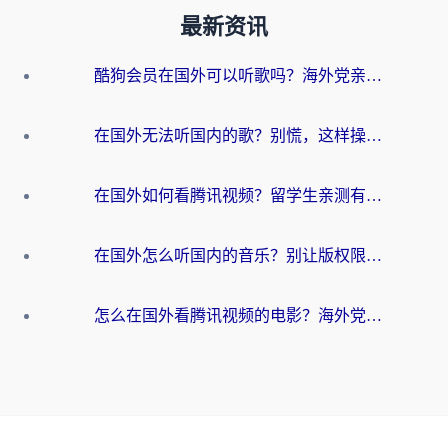
最新资讯
酷狗会员在国外可以听歌吗？海外党亲测有效：3步解决音乐权限难题
在国外无法听国内的歌？别慌，这样操作就能畅听QQ音乐（附亲测加速器推荐）
在国外如何看腾讯视频？留学生亲测有效的回国加速方案
在国外怎么听国内的音乐？别让版权限制断了你的华语歌单
怎么在国外看腾讯视频的电影？海外党亲测有效的回国加速指南