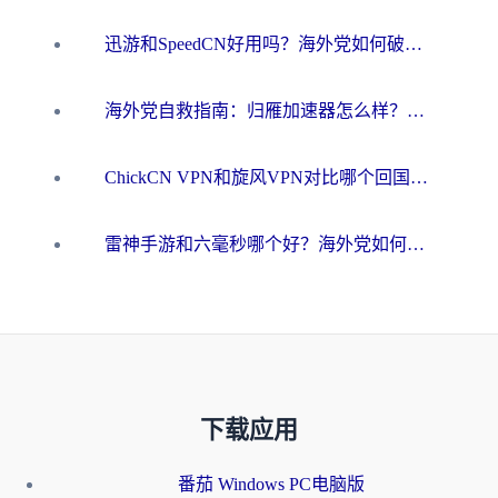
迅游和SpeedCN好用吗？海外党如何破解那道看不见的墙
海外党自救指南：归雁加速器怎么样？教你避开坑实现国内资源无缝访问
ChickCN VPN和旋风VPN对比哪个回国效果更好？海外用户的选择困境与出路
雷神手游和六毫秒哪个好？海外党如何真正解锁国内资源
下载应用
番茄 Windows PC电脑版