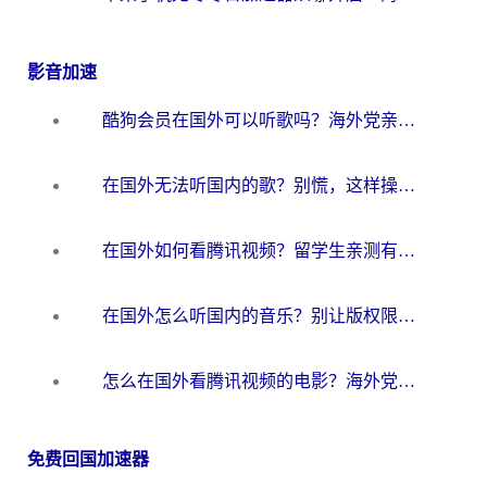
影音加速
酷狗会员在国外可以听歌吗？海外党亲测有效：3步解决音乐权限难题
在国外无法听国内的歌？别慌，这样操作就能畅听QQ音乐（附亲测加速器推荐）
在国外如何看腾讯视频？留学生亲测有效的回国加速方案
在国外怎么听国内的音乐？别让版权限制断了你的华语歌单
怎么在国外看腾讯视频的电影？海外党亲测有效的回国加速指南
免费回国加速器