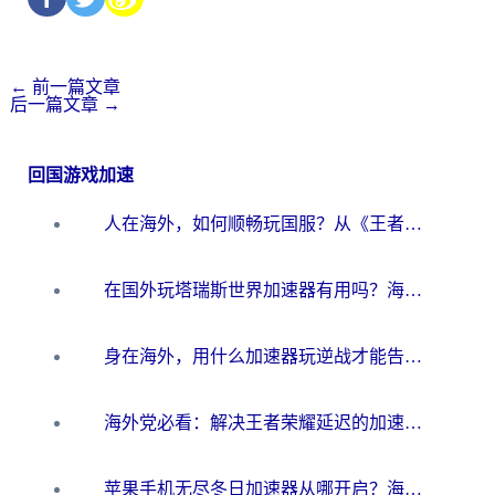
←
前一篇文章
后一篇文章
→
回国游戏加速
人在海外，如何顺畅玩国服？从《王者荣耀》到《云图计划》的加速器终极指南
在国外玩塔瑞斯世界加速器有用吗？海外玩家亲测后的真实答案
身在海外，用什么加速器玩逆战才能告别延迟？
海外党必看：解决王者荣耀延迟的加速器终极指南——从EVE到猫和老鼠，一个工具全搞定
苹果手机无尽冬日加速器从哪开启？海外玩家的冬日生存指南