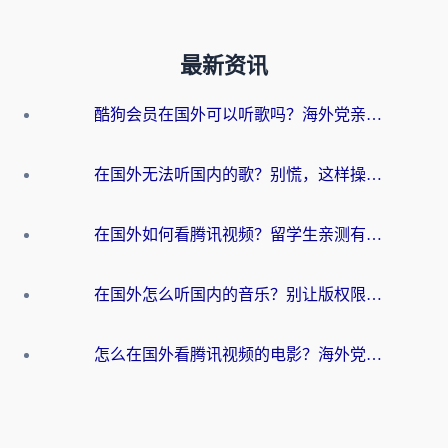
最新资讯
酷狗会员在国外可以听歌吗？海外党亲测有效：3步解决音乐权限难题
在国外无法听国内的歌？别慌，这样操作就能畅听QQ音乐（附亲测加速器推荐）
在国外如何看腾讯视频？留学生亲测有效的回国加速方案
在国外怎么听国内的音乐？别让版权限制断了你的华语歌单
怎么在国外看腾讯视频的电影？海外党亲测有效的回国加速指南