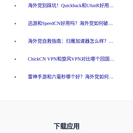
海外党别踩坑！Quickback和UfunR好用吗？选对回国加速器才能无缝刷国内资源
迅游和SpeedCN好用吗？海外党如何破解那道看不见的墙
海外党自救指南：归雁加速器怎么样？教你避开坑实现国内资源无缝访问
ChickCN VPN和旋风VPN对比哪个回国效果更好？海外用户的选择困境与出路
雷神手游和六毫秒哪个好？海外党如何真正解锁国内资源
下载应用