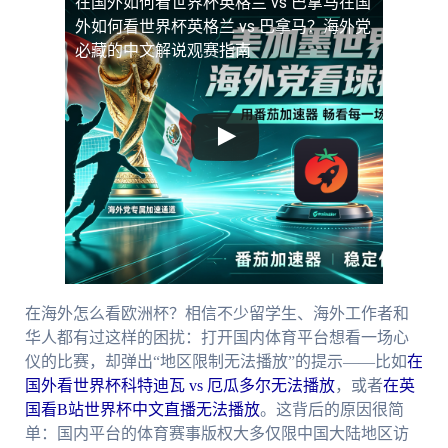
在国外如何看世界杯英格兰 vs 巴拿马
在国
外如何看世界杯英格兰 vs 巴拿马？海外党
必藏的中文解说观赛指南
在海外怎么看欧洲杯？相信不少留学生、海外工作者和
华人都有过这样的困扰：打开国内体育平台想看一场心
仪的比赛，却弹出“地区限制无法播放”的提示——比如
在
国外看世界杯科特迪瓦 vs 厄瓜多尔无法播放
，或者
在英
国看B站世界杯中文直播无法播放
。这背后的原因很简
单：国内平台的体育赛事版权大多仅限中国大陆地区访