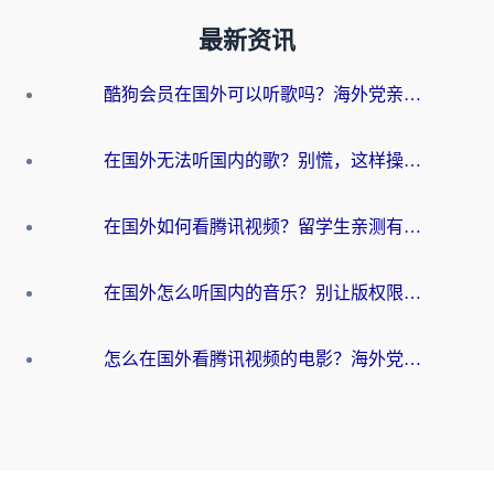
最新资讯
酷狗会员在国外可以听歌吗？海外党亲测有效：3步解决音乐权限难题
在国外无法听国内的歌？别慌，这样操作就能畅听QQ音乐（附亲测加速器推荐）
在国外如何看腾讯视频？留学生亲测有效的回国加速方案
在国外怎么听国内的音乐？别让版权限制断了你的华语歌单
怎么在国外看腾讯视频的电影？海外党亲测有效的回国加速指南