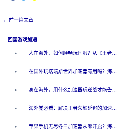
←
前一篇文章
回国游戏加速
人在海外，如何顺畅玩国服？从《王者荣耀》到《云图计划》的加速器终极指南
在国外玩塔瑞斯世界加速器有用吗？海外玩家亲测后的真实答案
身在海外，用什么加速器玩逆战才能告别延迟？
海外党必看：解决王者荣耀延迟的加速器终极指南——从EVE到猫和老鼠，一个工具全搞定
苹果手机无尽冬日加速器从哪开启？海外玩家的冬日生存指南