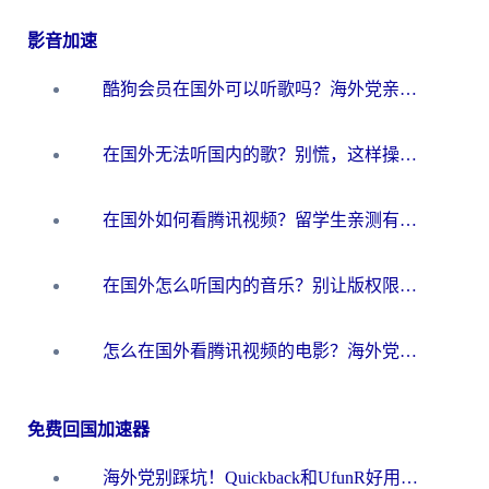
影音加速
酷狗会员在国外可以听歌吗？海外党亲测有效：3步解决音乐权限难题
在国外无法听国内的歌？别慌，这样操作就能畅听QQ音乐（附亲测加速器推荐）
在国外如何看腾讯视频？留学生亲测有效的回国加速方案
在国外怎么听国内的音乐？别让版权限制断了你的华语歌单
怎么在国外看腾讯视频的电影？海外党亲测有效的回国加速指南
免费回国加速器
海外党别踩坑！Quickback和UfunR好用吗？选对回国加速器才能无缝刷国内资源