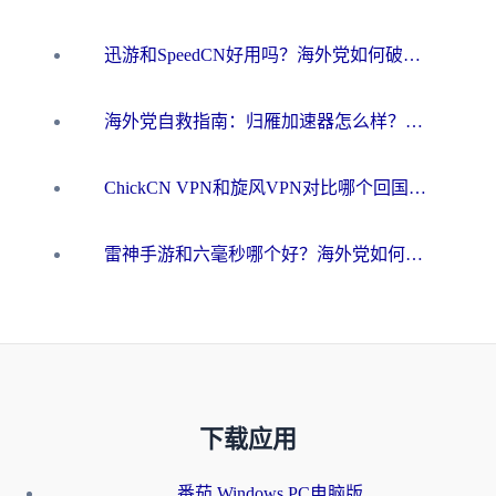
迅游和SpeedCN好用吗？海外党如何破解那道看不见的墙
海外党自救指南：归雁加速器怎么样？教你避开坑实现国内资源无缝访问
ChickCN VPN和旋风VPN对比哪个回国效果更好？海外用户的选择困境与出路
雷神手游和六毫秒哪个好？海外党如何真正解锁国内资源
下载应用
番茄 Windows PC电脑版