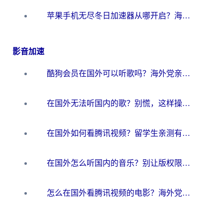
苹果手机无尽冬日加速器从哪开启？海外玩家的冬日生存指南
影音加速
酷狗会员在国外可以听歌吗？海外党亲测有效：3步解决音乐权限难题
在国外无法听国内的歌？别慌，这样操作就能畅听QQ音乐（附亲测加速器推荐）
在国外如何看腾讯视频？留学生亲测有效的回国加速方案
在国外怎么听国内的音乐？别让版权限制断了你的华语歌单
怎么在国外看腾讯视频的电影？海外党亲测有效的回国加速指南