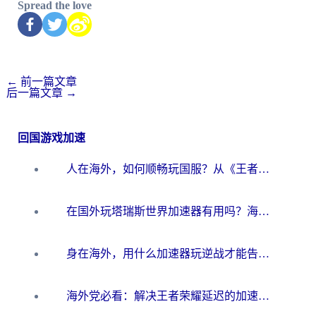
Spread the love
←
前一篇文章
后一篇文章
→
回国游戏加速
人在海外，如何顺畅玩国服？从《王者荣耀》到《云图计划》的加速器终极指南
在国外玩塔瑞斯世界加速器有用吗？海外玩家亲测后的真实答案
身在海外，用什么加速器玩逆战才能告别延迟？
海外党必看：解决王者荣耀延迟的加速器终极指南——从EVE到猫和老鼠，一个工具全搞定