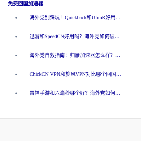
免费回国加速器
海外党别踩坑！Quickback和UfunR好用吗？选对回国加速器才能无缝刷国内资源
迅游和SpeedCN好用吗？海外党如何破解那道看不见的墙
海外党自救指南：归雁加速器怎么样？教你避开坑实现国内资源无缝访问
ChickCN VPN和旋风VPN对比哪个回国效果更好？海外用户的选择困境与出路
雷神手游和六毫秒哪个好？海外党如何真正解锁国内资源