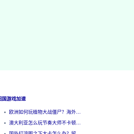
回国游戏加速
欧洲如何玩植物大战僵尸？海外党国服游戏加速避坑指南（附实测对比）
澳大利亚怎么玩节奏大师不卡顿？海外党国服游戏加速终极指南
国外打鸿图之下太卡怎么办？留学生亲测有效的国服游戏加速方案