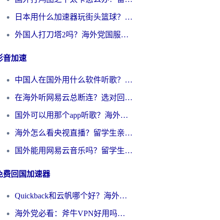
日本用什么加速器玩街头篮球？海外党国服游戏不卡顿的终极攻略
外国人打刀塔2吗？海外党国服游戏加速避坑全攻略
影音加速
中国人在国外用什么软件听歌？别再被地域限制卡脖子，这篇教你轻松解锁国内音乐库
在海外听网易云总断连？选对回国加速器，告别地区限制和卡顿
国外可以用那个app听歌？海外党亲测有效的回国加速方案，轻松听国内音乐听书
海外怎么看央视直播？留学生亲测：3步解决版权限制+追剧自由
国外能用网易云音乐吗？留学生亲测：3步解决海外听歌难题
免费回国加速器
Quickback和云帆哪个好？海外党2026亲测指南：选对加速器大陆工具，无缝刷国内剧玩国服
海外党必看：斧牛VPN好用吗？和GoLinkVPN对比哪个回国效果更好？