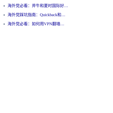
海外党必看：斧牛和夏时国际好用吗？3步选对回国加速器，无缝刷国内资源
海外党踩坑指南：Quickback和归雁好用吗？选对加速器才能无缝刷国内资源
海外党必看：如何用VPN翻墙到大陆PTT？一篇解决你所有回国加速痛点