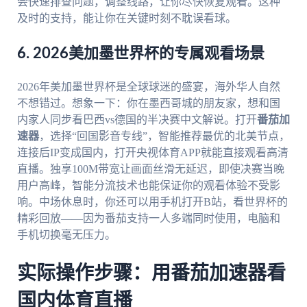
会快速排查问题，调整线路，让你尽快恢复观看。这种
及时的支持，能让你在关键时刻不耽误看球。
6. 2026美加墨世界杯的专属观看场景
2026年美加墨世界杯是全球球迷的盛宴，海外华人自然
不想错过。想象一下：你在墨西哥城的朋友家，想和国
内家人同步看巴西vs德国的半决赛中文解说。打开
番茄加
速器
，选择“回国影音专线”，智能推荐最优的北美节点，
连接后IP变成国内，打开央视体育APP就能直接观看高清
直播。独享100M带宽让画面丝滑无延迟，即使决赛当晚
用户高峰，智能分流技术也能保证你的观看体验不受影
响。中场休息时，你还可以用手机打开B站，看世界杯的
精彩回放——因为番茄支持一人多端同时使用，电脑和
手机切换毫无压力。
实际操作步骤：用番茄加速器看
国内体育直播