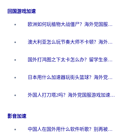
回国游戏加速
欧洲如何玩植物大战僵尸？海外党国服游戏加速避坑指南（附实测对比）
澳大利亚怎么玩节奏大师不卡顿？海外党国服游戏加速终极指南
国外打鸿图之下太卡怎么办？留学生亲测有效的国服游戏加速方案
日本用什么加速器玩街头篮球？海外党国服游戏不卡顿的终极攻略
外国人打刀塔2吗？海外党国服游戏加速避坑全攻略
影音加速
中国人在国外用什么软件听歌？别再被地域限制卡脖子，这篇教你轻松解锁国内音乐库