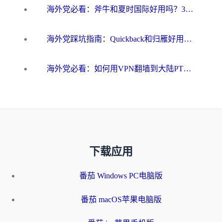
海外党必看：斧牛和夏时国际好用吗？3步选对回国加速器，无缝刷国内资源
海外党踩坑指南：Quickback和归雁好用吗？选对加速器才能无缝刷国内资源
海外党必看：如何用VPN翻墙到大陆PTT？一篇解决你所有回国加速痛点
下载应用
番茄 Windows PC电脑版
番茄 macOS苹果电脑版