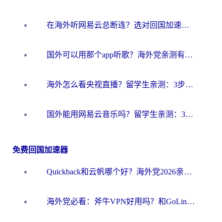
在海外听网易云总断连？选对回国加速器，告别地区限制和卡顿
国外可以用那个app听歌？海外党亲测有效的回国加速方案，轻松听国内音乐听书
海外怎么看央视直播？留学生亲测：3步解决版权限制+追剧自由
国外能用网易云音乐吗？留学生亲测：3步解决海外听歌难题
免费回国加速器
Quickback和云帆哪个好？海外党2026亲测指南：选对加速器大陆工具，无缝刷国内剧玩国服
海外党必看：斧牛VPN好用吗？和GoLinkVPN对比哪个回国效果更好？