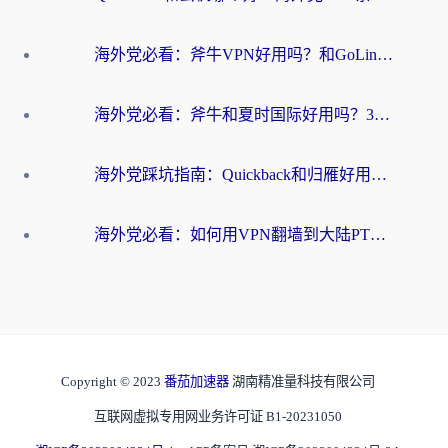
海外党必看：斧牛VPN好用吗？和GoLinkVPN对比哪个回国效果更好？
海外党必看：斧牛和夏时国际好用吗？3步选对回国加速器，无缝刷国内资源
海外党踩坑指南：Quickback和归雁好用吗？选对加速器才能无缝刷国内资源
海外党必看：如何用VPN翻墙到大陆PTT？一篇解决你所有回国加速痛点
Copyright © 2023
番茄加速器
湖南精准量科技有限公司
互联网虚拟专用网业务许可证 B1-20231050