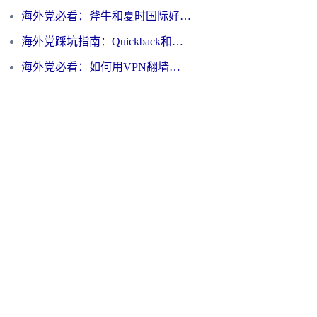
海外党必看：斧牛和夏时国际好用吗？3步选对回国加速器，无缝刷国内资源
海外党踩坑指南：Quickback和归雁好用吗？选对加速器才能无缝刷国内资源
海外党必看：如何用VPN翻墙到大陆PTT？一篇解决你所有回国加速痛点