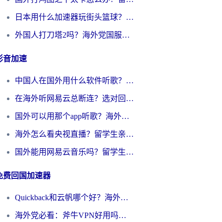
日本用什么加速器玩街头篮球？海外党国服游戏不卡顿的终极攻略
外国人打刀塔2吗？海外党国服游戏加速避坑全攻略
影音加速
中国人在国外用什么软件听歌？别再被地域限制卡脖子，这篇教你轻松解锁国内音乐库
在海外听网易云总断连？选对回国加速器，告别地区限制和卡顿
国外可以用那个app听歌？海外党亲测有效的回国加速方案，轻松听国内音乐听书
海外怎么看央视直播？留学生亲测：3步解决版权限制+追剧自由
国外能用网易云音乐吗？留学生亲测：3步解决海外听歌难题
免费回国加速器
Quickback和云帆哪个好？海外党2026亲测指南：选对加速器大陆工具，无缝刷国内剧玩国服
海外党必看：斧牛VPN好用吗？和GoLinkVPN对比哪个回国效果更好？