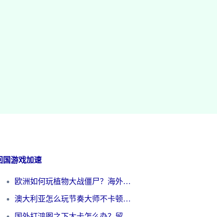
回国游戏加速
欧洲如何玩植物大战僵尸？海外党国服游戏加速避坑指南（附实测对比）
澳大利亚怎么玩节奏大师不卡顿？海外党国服游戏加速终极指南
国外打鸿图之下太卡怎么办？留学生亲测有效的国服游戏加速方案