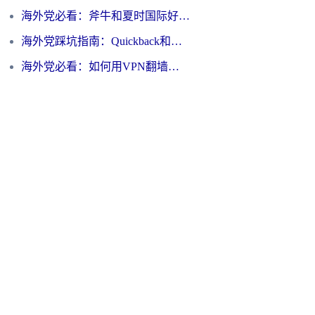
海外党必看：斧牛和夏时国际好用吗？3步选对回国加速器，无缝刷国内资源
海外党踩坑指南：Quickback和归雁好用吗？选对加速器才能无缝刷国内资源
海外党必看：如何用VPN翻墙到大陆PTT？一篇解决你所有回国加速痛点