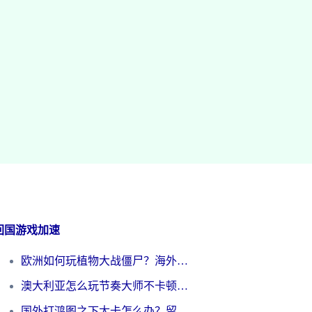
回国游戏加速
欧洲如何玩植物大战僵尸？海外党国服游戏加速避坑指南（附实测对比）
澳大利亚怎么玩节奏大师不卡顿？海外党国服游戏加速终极指南
国外打鸿图之下太卡怎么办？留学生亲测有效的国服游戏加速方案