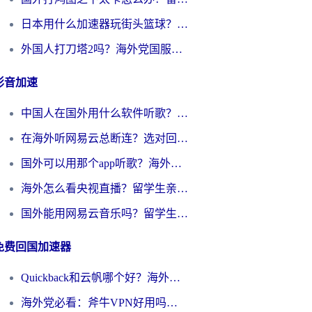
日本用什么加速器玩街头篮球？海外党国服游戏不卡顿的终极攻略
外国人打刀塔2吗？海外党国服游戏加速避坑全攻略
影音加速
中国人在国外用什么软件听歌？别再被地域限制卡脖子，这篇教你轻松解锁国内音乐库
在海外听网易云总断连？选对回国加速器，告别地区限制和卡顿
国外可以用那个app听歌？海外党亲测有效的回国加速方案，轻松听国内音乐听书
海外怎么看央视直播？留学生亲测：3步解决版权限制+追剧自由
国外能用网易云音乐吗？留学生亲测：3步解决海外听歌难题
免费回国加速器
Quickback和云帆哪个好？海外党2026亲测指南：选对加速器大陆工具，无缝刷国内剧玩国服
海外党必看：斧牛VPN好用吗？和GoLinkVPN对比哪个回国效果更好？