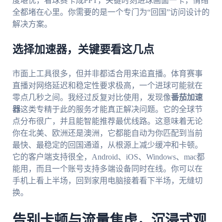
度堪忧，看球赛卡成PPT，关键时刻进球画面一卡，情绪
全都堵在心里。你需要的是一个专门为“回国”访问设计的
解决方案。
选择加速器，关键要看这几点
市面上工具很多，但并非都适合用来追直播。体育赛事
直播对网络延迟和稳定性要求极高，一个进球可能就在
零点几秒之间。我经过反复对比使用，发现像
番茄加速
器
这类专精于此的服务才能真正解决问题。它的全球节
点分布很广，并且能智能推荐最优线路。这意味着无论
你在北美、欧洲还是澳洲，它都能自动为你匹配到当前
最快、最稳定的回国通道，从根源上减少缓冲和卡顿。
它的客户端支持很全，Android、iOS、Windows、mac都
能用，而且一个账号支持多端设备同时在线。你可以在
手机上看上半场，回到家用电脑接着看下半场，无缝切
换。
告别卡顿与流量焦虑，沉浸式观