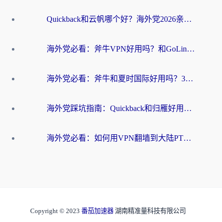
Quickback和云帆哪个好？海外党2026亲测指南：选对加速器大陆工具，无缝刷国内剧玩国服
海外党必看：斧牛VPN好用吗？和GoLinkVPN对比哪个回国效果更好？
海外党必看：斧牛和夏时国际好用吗？3步选对回国加速器，无缝刷国内资源
海外党踩坑指南：Quickback和归雁好用吗？选对加速器才能无缝刷国内资源
海外党必看：如何用VPN翻墙到大陆PTT？一篇解决你所有回国加速痛点
Copyright © 2023
番茄加速器
湖南精准量科技有限公司