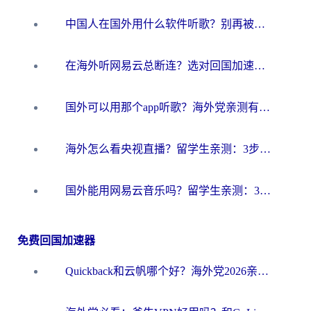
中国人在国外用什么软件听歌？别再被地域限制卡脖子，这篇教你轻松解锁国内音乐库
在海外听网易云总断连？选对回国加速器，告别地区限制和卡顿
国外可以用那个app听歌？海外党亲测有效的回国加速方案，轻松听国内音乐听书
海外怎么看央视直播？留学生亲测：3步解决版权限制+追剧自由
国外能用网易云音乐吗？留学生亲测：3步解决海外听歌难题
免费回国加速器
Quickback和云帆哪个好？海外党2026亲测指南：选对加速器大陆工具，无缝刷国内剧玩国服