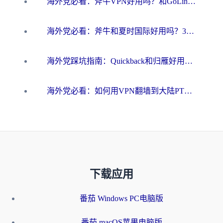
海外党必看：斧牛VPN好用吗？和GoLinkVPN对比哪个回国效果更好？
海外党必看：斧牛和夏时国际好用吗？3步选对回国加速器，无缝刷国内资源
海外党踩坑指南：Quickback和归雁好用吗？选对加速器才能无缝刷国内资源
海外党必看：如何用VPN翻墙到大陆PTT？一篇解决你所有回国加速痛点
下载应用
番茄 Windows PC电脑版
番茄 macOS苹果电脑版