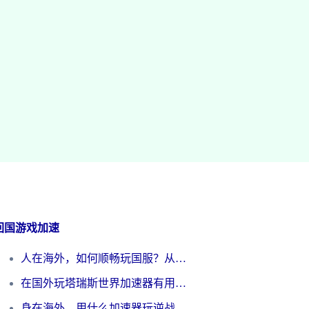
回国游戏加速
人在海外，如何顺畅玩国服？从《王者荣耀》到《云图计划》的加速器终极指南
在国外玩塔瑞斯世界加速器有用吗？海外玩家亲测后的真实答案
身在海外，用什么加速器玩逆战才能告别延迟？