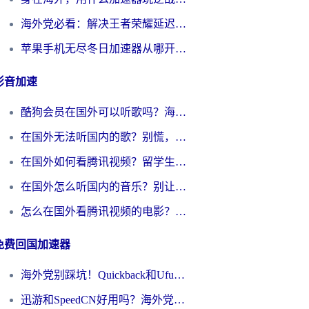
海外党必看：解决王者荣耀延迟的加速器终极指南——从EVE到猫和老鼠，一个工具全搞定
苹果手机无尽冬日加速器从哪开启？海外玩家的冬日生存指南
影音加速
酷狗会员在国外可以听歌吗？海外党亲测有效：3步解决音乐权限难题
在国外无法听国内的歌？别慌，这样操作就能畅听QQ音乐（附亲测加速器推荐）
在国外如何看腾讯视频？留学生亲测有效的回国加速方案
在国外怎么听国内的音乐？别让版权限制断了你的华语歌单
怎么在国外看腾讯视频的电影？海外党亲测有效的回国加速指南
免费回国加速器
海外党别踩坑！Quickback和UfunR好用吗？选对回国加速器才能无缝刷国内资源
迅游和SpeedCN好用吗？海外党如何破解那道看不见的墙