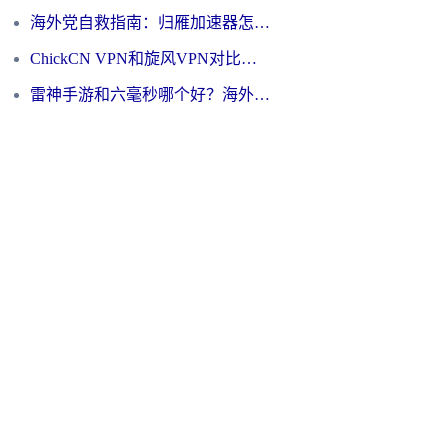
海外党自救指南：归雁加速器怎么样？教你避开坑实现国内资源无缝访问
ChickCN VPN和旋风VPN对比哪个回国效果更好？海外用户的选择困境与出路
雷神手游和六毫秒哪个好？海外党如何真正解锁国内资源