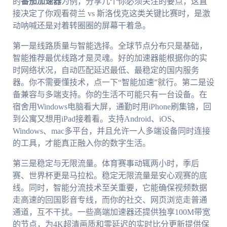
的
番茄加速器
为例，分享几个你必须关注的要点，这直
接决定了你观看荷兰 vs 斯洛伐克这类关键比赛时，是激
动呐喊还是对着转圈圈的屏幕干着急。
第一是线路质量与智能选择。全球节点分布只是基础，
智能推荐最优线路才是灵魂。好的加速器能根据你的实
时网络状况，自动匹配延迟最低、最稳定的国内服务
器。你不需要懂技术，点一下“智能加速”就行。第二是设
备兼容与多端支持。你的生活不可能只有一台设备。在
宿舍用Windows电脑看大屏，通勤时用iPhone刷集锦，回
到公寓又想用iPad接着看。支持Android、iOS、
Windows、mac多平台，并且允许一人多端设备同时连接
的工具，才能真正融入你的数字生活。
第三是稳定与无限流量。体育赛事动辄两小时，季后
赛、世界杯更是马拉松。稳定无限流量是安心观赛的底
线。同时，智能分流技术至关重要，它能确保视频数据
走高速的回国影音专线，而你的社交、网页浏览走普通
通道，互不干扰。一些高端加速器还提供独享100M带宽
的节点，为4K超清画质和零延迟的实时比分更新提供保