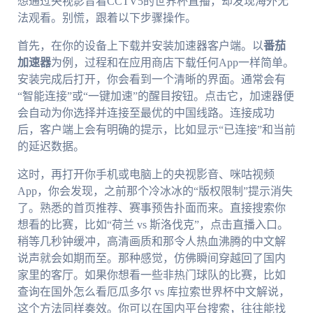
想通过央视影音看CCTV5的世界杯直播，却发现海外无
法观看。别慌，跟着以下步骤操作。
首先，在你的设备上下载并安装加速器客户端。以
番茄
加速器
为例，过程和在应用商店下载任何App一样简单。
安装完成后打开，你会看到一个清晰的界面。通常会有
“智能连接”或“一键加速”的醒目按钮。点击它，加速器便
会自动为你选择并连接至最优的中国线路。连接成功
后，客户端上会有明确的提示，比如显示“已连接”和当前
的延迟数据。
这时，再打开你手机或电脑上的央视影音、咪咕视频
App，你会发现，之前那个冷冰冰的“版权限制”提示消失
了。熟悉的首页推荐、赛事预告扑面而来。直接搜索你
想看的比赛，比如“荷兰 vs 斯洛伐克”，点击直播入口。
稍等几秒钟缓冲，高清画质和那令人热血沸腾的中文解
说声就会如期而至。那种感觉，仿佛瞬间穿越回了国内
家里的客厅。如果你想看一些非热门球队的比赛，比如
查询在国外怎么看厄瓜多尔 vs 库拉索世界杯中文解说，
这个方法同样奏效。你可以在国内平台搜索，往往能找