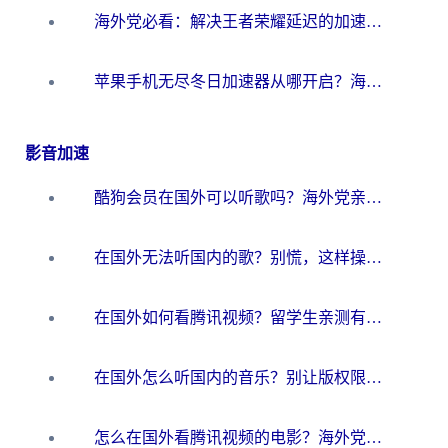
海外党必看：解决王者荣耀延迟的加速器终极指南——从EVE到猫和老鼠，一个工具全搞定
苹果手机无尽冬日加速器从哪开启？海外玩家的冬日生存指南
影音加速
酷狗会员在国外可以听歌吗？海外党亲测有效：3步解决音乐权限难题
在国外无法听国内的歌？别慌，这样操作就能畅听QQ音乐（附亲测加速器推荐）
在国外如何看腾讯视频？留学生亲测有效的回国加速方案
在国外怎么听国内的音乐？别让版权限制断了你的华语歌单
怎么在国外看腾讯视频的电影？海外党亲测有效的回国加速指南