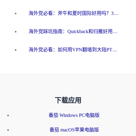
海外党必看：斧牛和夏时国际好用吗？3步选对回国加速器，无缝刷国内资源
海外党踩坑指南：Quickback和归雁好用吗？选对加速器才能无缝刷国内资源
海外党必看：如何用VPN翻墙到大陆PTT？一篇解决你所有回国加速痛点
下载应用
番茄 Windows PC电脑版
番茄 macOS苹果电脑版