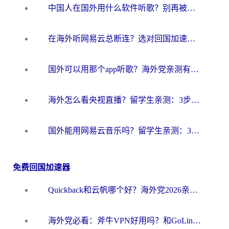
中国人在国外用什么软件听歌？别再被地域限制卡脖子，这篇教你轻松解锁国内音乐库
在海外听网易云总断连？选对回国加速器，告别地区限制和卡顿
国外可以用那个app听歌？海外党亲测有效的回国加速方案，轻松听国内音乐听书
海外怎么看央视直播？留学生亲测：3步解决版权限制+追剧自由
国外能用网易云音乐吗？留学生亲测：3步解决海外听歌难题
免费回国加速器
Quickback和云帆哪个好？海外党2026亲测指南：选对加速器大陆工具，无缝刷国内剧玩国服
海外党必看：斧牛VPN好用吗？和GoLinkVPN对比哪个回国效果更好？