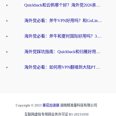
Quickback和云帆哪个好？海外党2026亲测指南：选对加速器大陆工具，无缝刷国内剧玩国服
海外党必看：斧牛VPN好用吗？和GoLinkVPN对比哪个回国效果更好？
海外党必看：斧牛和夏时国际好用吗？3步选对回国加速器，无缝刷国内资源
海外党踩坑指南：Quickback和归雁好用吗？选对加速器才能无缝刷国内资源
海外党必看：如何用VPN翻墙到大陆PTT？一篇解决你所有回国加速痛点
Copyright © 2023
番茄加速器
湖南精准量科技有限公司
互联网虚拟专用网业务许可证 B1-20231050