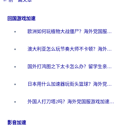
回国游戏加速
欧洲如何玩植物大战僵尸？海外党国服游戏加速避坑指南（附实测对比）
澳大利亚怎么玩节奏大师不卡顿？海外党国服游戏加速终极指南
国外打鸿图之下太卡怎么办？留学生亲测有效的国服游戏加速方案
日本用什么加速器玩街头篮球？海外党国服游戏不卡顿的终极攻略
外国人打刀塔2吗？海外党国服游戏加速避坑全攻略
影音加速