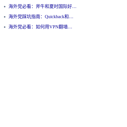
海外党必看：斧牛和夏时国际好用吗？3步选对回国加速器，无缝刷国内资源
海外党踩坑指南：Quickback和归雁好用吗？选对加速器才能无缝刷国内资源
海外党必看：如何用VPN翻墙到大陆PTT？一篇解决你所有回国加速痛点