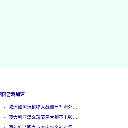
回国游戏加速
欧洲如何玩植物大战僵尸？海外党国服游戏加速避坑指南（附实测对比）
澳大利亚怎么玩节奏大师不卡顿？海外党国服游戏加速终极指南
国外打鸿图之下太卡怎么办？留学生亲测有效的国服游戏加速方案