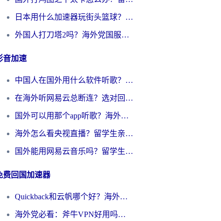
日本用什么加速器玩街头篮球？海外党国服游戏不卡顿的终极攻略
外国人打刀塔2吗？海外党国服游戏加速避坑全攻略
影音加速
中国人在国外用什么软件听歌？别再被地域限制卡脖子，这篇教你轻松解锁国内音乐库
在海外听网易云总断连？选对回国加速器，告别地区限制和卡顿
国外可以用那个app听歌？海外党亲测有效的回国加速方案，轻松听国内音乐听书
海外怎么看央视直播？留学生亲测：3步解决版权限制+追剧自由
国外能用网易云音乐吗？留学生亲测：3步解决海外听歌难题
免费回国加速器
Quickback和云帆哪个好？海外党2026亲测指南：选对加速器大陆工具，无缝刷国内剧玩国服
海外党必看：斧牛VPN好用吗？和GoLinkVPN对比哪个回国效果更好？