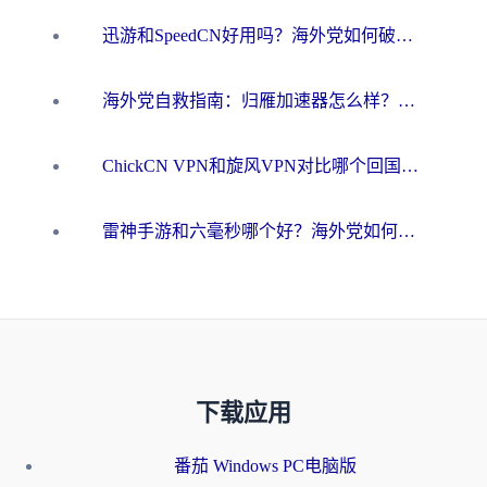
迅游和SpeedCN好用吗？海外党如何破解那道看不见的墙
海外党自救指南：归雁加速器怎么样？教你避开坑实现国内资源无缝访问
ChickCN VPN和旋风VPN对比哪个回国效果更好？海外用户的选择困境与出路
雷神手游和六毫秒哪个好？海外党如何真正解锁国内资源
下载应用
番茄 Windows PC电脑版