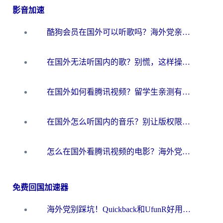
影音加速
酷狗会员在国外可以听歌吗？海外党亲测有效：3步解决音乐权限难题
在国外无法听国内的歌？别慌，这样操作就能畅听QQ音乐（附亲测加速器推荐）
在国外如何看腾讯视频？留学生亲测有效的回国加速方案
在国外怎么听国内的音乐？别让版权限制断了你的华语歌单
怎么在国外看腾讯视频的电影？海外党亲测有效的回国加速指南
免费回国加速器
海外党别踩坑！Quickback和UfunR好用吗？选对回国加速器才能无缝刷国内资源