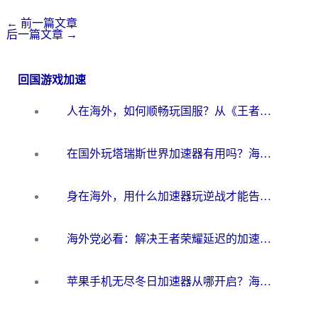
←
前一篇文章
后一篇文章
→
回国游戏加速
人在海外，如何顺畅玩国服？从《王者荣耀》到《云图计划》的加速器终极指南
在国外玩塔瑞斯世界加速器有用吗？海外玩家亲测后的真实答案
身在海外，用什么加速器玩逆战才能告别延迟？
海外党必看：解决王者荣耀延迟的加速器终极指南——从EVE到猫和老鼠，一个工具全搞定
苹果手机无尽冬日加速器从哪开启？海外玩家的冬日生存指南