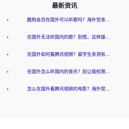
最新资讯
酷狗会员在国外可以听歌吗？海外党亲测有效：3步解决音乐权限难题
在国外无法听国内的歌？别慌，这样操作就能畅听QQ音乐（附亲测加速器推荐）
在国外如何看腾讯视频？留学生亲测有效的回国加速方案
在国外怎么听国内的音乐？别让版权限制断了你的华语歌单
怎么在国外看腾讯视频的电影？海外党亲测有效的回国加速指南