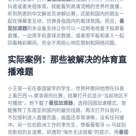
抖音或者央视体育，就能看到高清流畅的世界杯直播，
听到熟悉的中文解说员讲解比赛，还能和国内的朋友一
起在弹幕里互动，仿佛身临国内的看球氛围。而且，
番
茄加速器
的多设备支持让你可以一边用电视盒子投屏看
直播，一边用手机查球员数据，或者用平板和家人一起
回看精彩瞬间，完全不用担心地区限制和网络问题。
实际案例：那些被解决的体育直
播难题
小王是一名在泰国留学的学生，世界杯期间他想在抖音
上看巴西 vs 摩洛哥的比赛，结果打开后显示“当前地区不
可播放”。他下载了
番茄加速器
，选择回国加速模式，智
能推荐了东南亚到国内的最优线路，再次打开抖音时，
不仅顺利进入直播页面，画面还非常清晰，没有任何缓
冲。另一位在欧洲工作的李先生，想看葡萄牙 vs 乌兹别
克斯坦的友谊赛，却遇到“海外无法观看”的提示，用
番茄