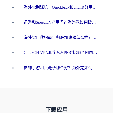
海外党别踩坑！Quickback和UfunR好用吗？选对回国加速器才能无缝刷国内资源
迅游和SpeedCN好用吗？海外党如何破解那道看不见的墙
海外党自救指南：归雁加速器怎么样？教你避开坑实现国内资源无缝访问
ChickCN VPN和旋风VPN对比哪个回国效果更好？海外用户的选择困境与出路
雷神手游和六毫秒哪个好？海外党如何真正解锁国内资源
下载应用