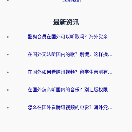
联系我们
最新资讯
酷狗会员在国外可以听歌吗？海外党亲测有效：3步解决音乐权限难题
在国外无法听国内的歌？别慌，这样操作就能畅听QQ音乐（附亲测加速器推荐）
在国外如何看腾讯视频？留学生亲测有效的回国加速方案
在国外怎么听国内的音乐？别让版权限制断了你的华语歌单
怎么在国外看腾讯视频的电影？海外党亲测有效的回国加速指南