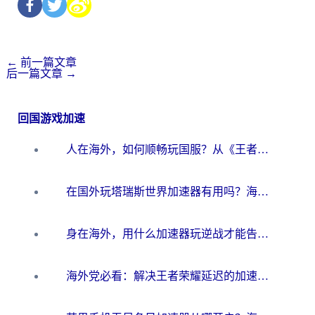
←
前一篇文章
后一篇文章
→
回国游戏加速
人在海外，如何顺畅玩国服？从《王者荣耀》到《云图计划》的加速器终极指南
在国外玩塔瑞斯世界加速器有用吗？海外玩家亲测后的真实答案
身在海外，用什么加速器玩逆战才能告别延迟？
海外党必看：解决王者荣耀延迟的加速器终极指南——从EVE到猫和老鼠，一个工具全搞定