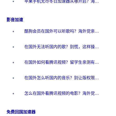
苹果手机无尽冬日加速器从哪开启？海外玩家的冬日生存指南
影音加速
酷狗会员在国外可以听歌吗？海外党亲测有效：3步解决音乐权限难题
在国外无法听国内的歌？别慌，这样操作就能畅听QQ音乐（附亲测加速器推荐）
在国外如何看腾讯视频？留学生亲测有效的回国加速方案
在国外怎么听国内的音乐？别让版权限制断了你的华语歌单
怎么在国外看腾讯视频的电影？海外党亲测有效的回国加速指南
免费回国加速器