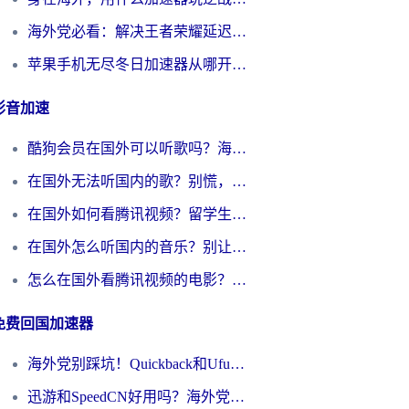
海外党必看：解决王者荣耀延迟的加速器终极指南——从EVE到猫和老鼠，一个工具全搞定
苹果手机无尽冬日加速器从哪开启？海外玩家的冬日生存指南
影音加速
酷狗会员在国外可以听歌吗？海外党亲测有效：3步解决音乐权限难题
在国外无法听国内的歌？别慌，这样操作就能畅听QQ音乐（附亲测加速器推荐）
在国外如何看腾讯视频？留学生亲测有效的回国加速方案
在国外怎么听国内的音乐？别让版权限制断了你的华语歌单
怎么在国外看腾讯视频的电影？海外党亲测有效的回国加速指南
免费回国加速器
海外党别踩坑！Quickback和UfunR好用吗？选对回国加速器才能无缝刷国内资源
迅游和SpeedCN好用吗？海外党如何破解那道看不见的墙