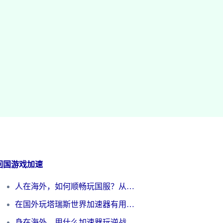
回国游戏加速
人在海外，如何顺畅玩国服？从《王者荣耀》到《云图计划》的加速器终极指南
在国外玩塔瑞斯世界加速器有用吗？海外玩家亲测后的真实答案
身在海外，用什么加速器玩逆战才能告别延迟？