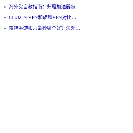
海外党自救指南：归雁加速器怎么样？教你避开坑实现国内资源无缝访问
ChickCN VPN和旋风VPN对比哪个回国效果更好？海外用户的选择困境与出路
雷神手游和六毫秒哪个好？海外党如何真正解锁国内资源