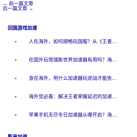
←
前一篇文章
后一篇文章
→
回国游戏加速
人在海外，如何顺畅玩国服？从《王者荣耀》到《云图计划》的加速器终极指南
在国外玩塔瑞斯世界加速器有用吗？海外玩家亲测后的真实答案
身在海外，用什么加速器玩逆战才能告别延迟？
海外党必看：解决王者荣耀延迟的加速器终极指南——从EVE到猫和老鼠，一个工具全搞定
苹果手机无尽冬日加速器从哪开启？海外玩家的冬日生存指南
影音加速