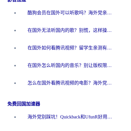
酷狗会员在国外可以听歌吗？海外党亲测有效：3步解决音乐权限难题
在国外无法听国内的歌？别慌，这样操作就能畅听QQ音乐（附亲测加速器推荐）
在国外如何看腾讯视频？留学生亲测有效的回国加速方案
在国外怎么听国内的音乐？别让版权限制断了你的华语歌单
怎么在国外看腾讯视频的电影？海外党亲测有效的回国加速指南
免费回国加速器
海外党别踩坑！Quickback和UfunR好用吗？选对回国加速器才能无缝刷国内资源