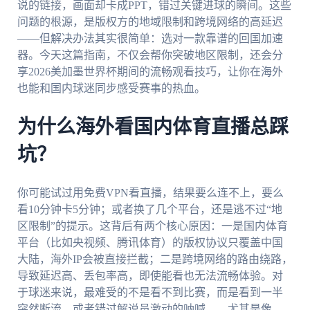
说的链接，画面却卡成PPT，错过关键进球的瞬间。这些
问题的根源，是版权方的地域限制和跨境网络的高延迟
——但解决办法其实很简单：选对一款靠谱的回国加速
器。今天这篇指南，不仅会帮你突破地区限制，还会分
享2026美加墨世界杯期间的流畅观看技巧，让你在海外
也能和国内球迷同步感受赛事的热血。
为什么海外看国内体育直播总踩
坑？
你可能试过用免费VPN看直播，结果要么连不上，要么
看10分钟卡5分钟；或者换了几个平台，还是逃不过“地
区限制”的提示。这背后有两个核心原因：一是国内体育
平台（比如央视频、腾讯体育）的版权协议只覆盖中国
大陆，海外IP会被直接拦截；二是跨境网络的路由绕路，
导致延迟高、丢包率高，即使能看也无法流畅体验。对
于球迷来说，最难受的不是看不到比赛，而是看到一半
突然断流，或者错过解说员激动的呐喊——尤其是像