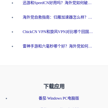
迅游和SpeedCN好用吗？海外党如何破解那道看不见的墙
海外党自救指南：归雁加速器怎么样？教你避开坑实现国内资源无缝访问
ChickCN VPN和旋风VPN对比哪个回国效果更好？海外用户的选择困境与出路
雷神手游和六毫秒哪个好？海外党如何真正解锁国内资源
下载应用
番茄 Windows PC电脑版