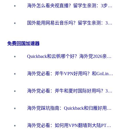
海外怎么看央视直播？留学生亲测：3步解决版权限制+追剧自由
国外能用网易云音乐吗？留学生亲测：3步解决海外听歌难题
免费回国加速器
Quickback和云帆哪个好？海外党2026亲测指南：选对加速器大陆工具，无缝刷国内剧玩国服
海外党必看：斧牛VPN好用吗？和GoLinkVPN对比哪个回国效果更好？
海外党必看：斧牛和夏时国际好用吗？3步选对回国加速器，无缝刷国内资源
海外党踩坑指南：Quickback和归雁好用吗？选对加速器才能无缝刷国内资源
海外党必看：如何用VPN翻墙到大陆PTT？一篇解决你所有回国加速痛点