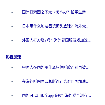
国外打鸿图之下太卡怎么办？留学生亲测有效的国服游戏加速方案
日本用什么加速器玩街头篮球？海外党国服游戏不卡顿的终极攻略
外国人打刀塔2吗？海外党国服游戏加速避坑全攻略
影音加速
中国人在国外用什么软件听歌？别再被地域限制卡脖子，这篇教你轻松解锁国内音乐库
在海外听网易云总断连？选对回国加速器，告别地区限制和卡顿
国外可以用那个app听歌？海外党亲测有效的回国加速方案，轻松听国内音乐听书