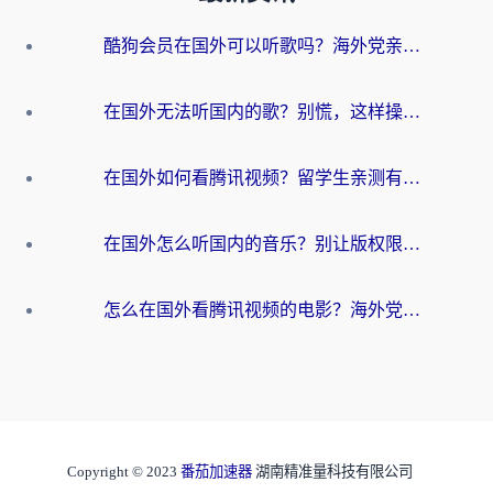
酷狗会员在国外可以听歌吗？海外党亲测有效：3步解决音乐权限难题
在国外无法听国内的歌？别慌，这样操作就能畅听QQ音乐（附亲测加速器推荐）
在国外如何看腾讯视频？留学生亲测有效的回国加速方案
在国外怎么听国内的音乐？别让版权限制断了你的华语歌单
怎么在国外看腾讯视频的电影？海外党亲测有效的回国加速指南
Copyright © 2023
番茄加速器
湖南精准量科技有限公司