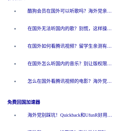
酷狗会员在国外可以听歌吗？海外党亲测有效：3步解决音乐权限难题
在国外无法听国内的歌？别慌，这样操作就能畅听QQ音乐（附亲测加速器推荐）
在国外如何看腾讯视频？留学生亲测有效的回国加速方案
在国外怎么听国内的音乐？别让版权限制断了你的华语歌单
怎么在国外看腾讯视频的电影？海外党亲测有效的回国加速指南
免费回国加速器
海外党别踩坑！Quickback和UfunR好用吗？选对回国加速器才能无缝刷国内资源