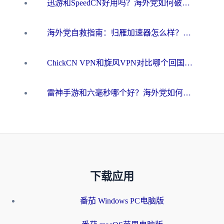
迅游和SpeedCN好用吗？海外党如何破解那道看不见的墙
海外党自救指南：归雁加速器怎么样？教你避开坑实现国内资源无缝访问
ChickCN VPN和旋风VPN对比哪个回国效果更好？海外用户的选择困境与出路
雷神手游和六毫秒哪个好？海外党如何真正解锁国内资源
下载应用
番茄 Windows PC电脑版