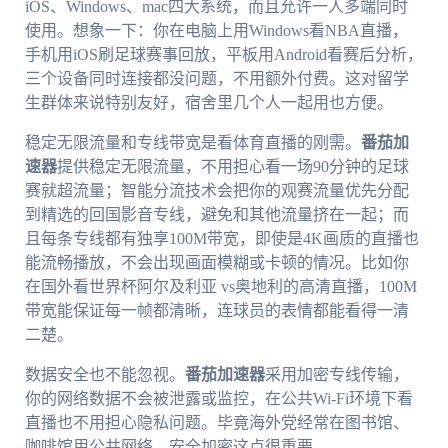
iOS、Windows、mac四大系统，而且允许一人多端同时
使用。想象一下：你在电脑上用Windows看NBA直播，
手机用iOS刷足球赛事回放，平板用Android看赛后分析，
三个设备同时连接都没问题，不用额外付费。这对留学
生群体来说特别友好，宿舍里几个人一起用也方便。
稳定无限流量和专线带宽是看体育直播的刚需。
番茄加
速器
提供稳定无限流量，不用担心看一场90分钟的足球
赛就超流量；智能分流技术会把你的观赛流量优先分配
到精选的回国影音专线，避免和其他流量挤在一起；而
且每条专线都有独享100M带宽，即使是4K画质的直播也
能流畅播放，不会出现画面模糊或卡顿的情况。比如你
在国外看世界杯阿尔及利亚 vs奥地利的高清直播，100M
带宽能保证每一帧都清晰，连球员的表情都能看得一清
二楚。
数据安全也不能忽视。
番茄加速器
采用加密专线传输，
你的网络数据不会被泄露或监控，在公共Wi-Fi环境下看
直播也不用担心隐私问题。毕竟海外党经常在图书馆、
咖啡馆用公共网络，安全加密这点很重要。