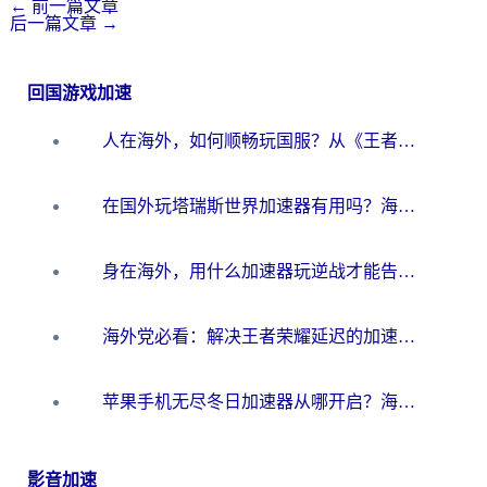
←
前一篇文章
后一篇文章
→
回国游戏加速
人在海外，如何顺畅玩国服？从《王者荣耀》到《云图计划》的加速器终极指南
在国外玩塔瑞斯世界加速器有用吗？海外玩家亲测后的真实答案
身在海外，用什么加速器玩逆战才能告别延迟？
海外党必看：解决王者荣耀延迟的加速器终极指南——从EVE到猫和老鼠，一个工具全搞定
苹果手机无尽冬日加速器从哪开启？海外玩家的冬日生存指南
影音加速