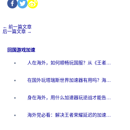
←
前一篇文章
后一篇文章
→
回国游戏加速
人在海外，如何顺畅玩国服？从《王者荣耀》到《云图计划》的加速器终极指南
在国外玩塔瑞斯世界加速器有用吗？海外玩家亲测后的真实答案
身在海外，用什么加速器玩逆战才能告别延迟？
海外党必看：解决王者荣耀延迟的加速器终极指南——从EVE到猫和老鼠，一个工具全搞定