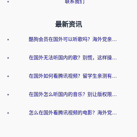
联系我们
最新资讯
酷狗会员在国外可以听歌吗？海外党亲测有效：3步解决音乐权限难题
在国外无法听国内的歌？别慌，这样操作就能畅听QQ音乐（附亲测加速器推荐）
在国外如何看腾讯视频？留学生亲测有效的回国加速方案
在国外怎么听国内的音乐？别让版权限制断了你的华语歌单
怎么在国外看腾讯视频的电影？海外党亲测有效的回国加速指南