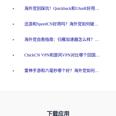
海外党别踩坑！Quickback和UfunR好用吗？选对回国加速器才能无缝刷国内资源
迅游和SpeedCN好用吗？海外党如何破解那道看不见的墙
海外党自救指南：归雁加速器怎么样？教你避开坑实现国内资源无缝访问
ChickCN VPN和旋风VPN对比哪个回国效果更好？海外用户的选择困境与出路
雷神手游和六毫秒哪个好？海外党如何真正解锁国内资源
下载应用