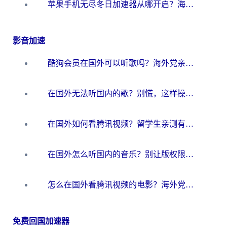
苹果手机无尽冬日加速器从哪开启？海外玩家的冬日生存指南
影音加速
酷狗会员在国外可以听歌吗？海外党亲测有效：3步解决音乐权限难题
在国外无法听国内的歌？别慌，这样操作就能畅听QQ音乐（附亲测加速器推荐）
在国外如何看腾讯视频？留学生亲测有效的回国加速方案
在国外怎么听国内的音乐？别让版权限制断了你的华语歌单
怎么在国外看腾讯视频的电影？海外党亲测有效的回国加速指南
免费回国加速器