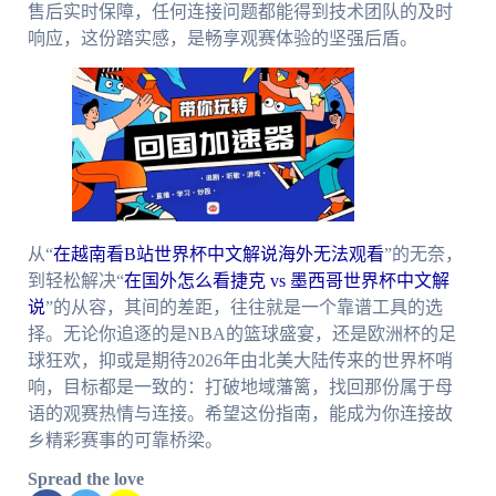
售后实时保障，任何连接问题都能得到技术团队的及时
响应，这份踏实感，是畅享观赛体验的坚强后盾。
从“
在越南看B站世界杯中文解说海外无法观看
”的无奈，
到轻松解决“
在国外怎么看捷克 vs 墨西哥世界杯中文解
说
”的从容，其间的差距，往往就是一个靠谱工具的选
择。无论你追逐的是NBA的篮球盛宴，还是欧洲杯的足
球狂欢，抑或是期待2026年由北美大陆传来的世界杯哨
响，目标都是一致的：打破地域藩篱，找回那份属于母
语的观赛热情与连接。希望这份指南，能成为你连接故
乡精彩赛事的可靠桥梁。
Spread the love